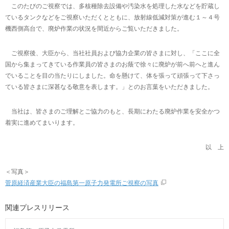
このたびのご視察では、多核種除去設備や汚染水を処理した水などを貯蔵し
ているタンクなどをご視察いただくとともに、放射線低減対策が進む１～４号
機西側高台で、廃炉作業の状況を間近からご覧いただきました。
ご視察後、大臣から、当社社員および協力企業の皆さまに対し、「ここに全
国から集まってきている作業員の皆さまのお蔭で徐々に廃炉が前へ前へと進ん
でいることを目の当たりにしました。命を懸けて、体を張って頑張って下さっ
ている皆さまに深甚なる敬意を表します。」とのお言葉をいただきました。
当社は、皆さまのご理解とご協力のもと、長期にわたる廃炉作業を安全かつ
着実に進めてまいります。
以 上
＜写真＞
菅原経済産業大臣の福島第一原子力発電所ご視察の写真
関連プレスリリース