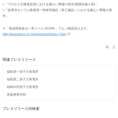
○「プロセス主建屋近傍における漏えい警報の発生(循環設備Ａ系)」
○「使用済セシウム吸着塔一時保管施設（第三施設）における漏えい警報の発
生」
※「報道関係各位一斉メール 2019年」でもご確認頂けます。
http://www.tepco.co.jp/press/mail/index-j.html
以 上
関連プレスリリース
福島第一原子力発電所
福島第二原子力発電所
柏崎刈羽原子力発電所
青森事業本部
プレスリリース内検索