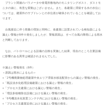
プラント関連のパラメータや発電所敷地内のモニタリングポスト、ダストモ
ニタの値に、有意な変動はございません。また、各建屋に滞留する水の水位に
ついては、建屋外のサブドレンとの水位差が確保されていることを確認してお
ります。
台風接近に伴う雨量の増加と同時に、各建屋に設置されている検知器による
漏えい警報が8件※発生しましたが、警報原因は、すべて台風の降雨による雨水
と判断しております。
なお、パトロールによる設備の点検を実施した結果、現在のところ主要設備
に影響のある異常は確認されませんでした。
※漏えい警報発生（8件）
＜原因は雨水によるもの＞
○「2号機廃棄物処理建屋中央エリア滞留水移送配管からの漏えい警報の発生」
○「既設淡水化処理設備建屋における漏えい警報の発生」
○「プロセス主建屋における漏えい警報の発生」
○「増設多核種除去設備における漏えい警報の発生」
○「6号機淡水化装置コンテナ内における漏えい警報の発生」
○「プロセス主建屋近傍における漏えい警報の発生」