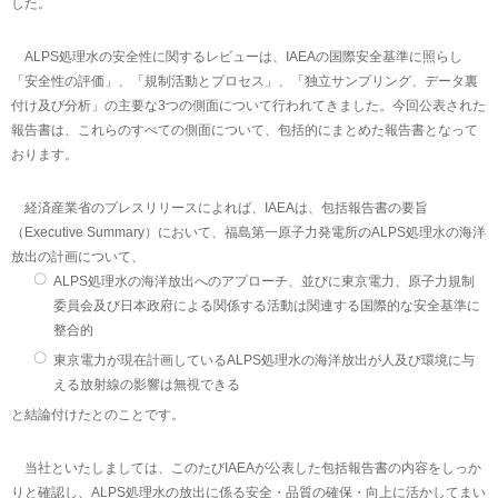
した。
ALPS処理水の安全性に関するレビューは、IAEAの国際安全基準に照らし
「安全性の評価」、「規制活動とプロセス」、「独立サンプリング、データ裏
付け及び分析」の主要な3つの側面について行われてきました。今回公表された
報告書は、これらのすべての側面について、包括的にまとめた報告書となって
おります。
経済産業省のプレスリリースによれば、IAEAは、包括報告書の要旨
（Executive Summary）において、福島第一原子力発電所のALPS処理水の海洋
放出の計画について、
〇
ALPS処理水の海洋放出へのアプローチ、並びに東京電力、原子力規制
委員会及び日本政府による関係する活動は関連する国際的な安全基準に
整合的
〇
東京電力が現在計画しているALPS処理水の海洋放出が人及び環境に与
える放射線の影響は無視できる
と結論付けたとのことです。
当社といたしましては、このたびIAEAが公表した包括報告書の内容をしっか
りと確認し、ALPS処理水の放出に係る安全・品質の確保・向上に活かしてまい