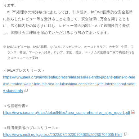
ります。
ALPS処理水の海洋放出にあたっては、引き続き、IAEAの国際的な安全基準
に照らしたレビュー等を受けることを通じて、安全確保に万全を期すととも
に、広く国内外の皆さまに対し、レビュー等の内容について透明性高く発信
し、国際社会に理解を深めていただけるよう努めてまいります。
※
IAEAレビューは、IAEA職員、ならびにアルゼンチン、オーストラリア、カナダ、中国、フ
ランス、韓国、マーシャル諸島、ロシア、米国、英国、ベトナムの国際専門家で構成される
タスクフォースで実施
＜IAEAプレスリリース＞
https://www.iaea.org/newscenter/pressreleases/iaea-finds-japans-plans-to-rele
ase-treated-water-into-the-sea-at-fukushima-consistent-with-international-safet
y-standards
＜包括報告書＞
https://www.iaea.org/sites/default/files/iaea_comprehensive_alps_report.pdf
＜経済産業省のプレスリリース＞
https://www.meti.go.jp/press/2023/07/20230704005/20230704005.html