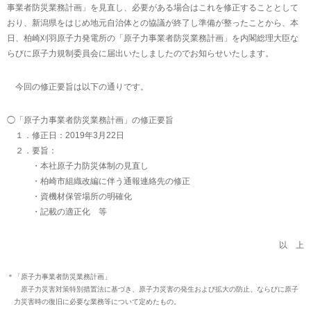
事業者防災業務計画」を見直し、必要がある場合はこれを修正することとして
おり、新潟県をはじめ地元自治体との協議が終了し準備が整ったことから、本
日、柏崎刈羽原子力発電所の「原子力事業者防災業務計画」を内閣総理大臣な
らびに原子力規制委員会に届出いたしましたのでお知らせいたします。
今回の修正要旨は以下の通りです。
◯「原子力事業者防災業務計画」の修正要旨
１．修正日：2019年3月22日
２．要旨：
・本社原子力防災体制の見直し
・柏崎市組織改編に伴う通報連絡先の修正
・資機材保管場所の明確化
・記載の適正化 等
以 上
＊
「原子力事業者防災業務計画」
原子力災害対策特別措置法に基づき、原子力災害の発生および拡大の防止、ならびに原子
力災害時の復旧に必要な業務等について定めたもの。