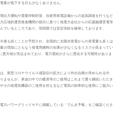
電量が低下する日も少なくありません。
増出力運転や需要抑制対策、自家用発電設備からの追加調達を行うなど
力広域的運営推進機関の指示に基づく他電力会社からの応援融通受電等
んでいるところであり、現段階では安定供給を確保しております。
今後も続くことが予想され、全国的に太陽光発電からの発電量も多くは
量の増加にともなう発電用燃料の在庫が少なくなるリスクが高まってい
的に悪天候が見込まれており、電力需給がさらに悪化する可能性がありま
は、新型コロナウイルス感染症の拡大により外出自粛が求められる中、
りませんが、寒波の中での暖房等のご使用はこれまで通り継続いただき
やその他電気機器のご使用を控えるなど電気の効率的な使用にご協力い
電力パワーグリッドＨＰに掲載している「でんき予報」をご確認くださ