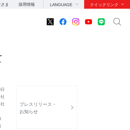
なさま
採用情報
LANGUAGE
クイックリンク
て
0日
会社
会社
プレスリリース・
お知らせ
8
面