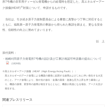
所7号機の非常用ディーゼル発電機からの給電時を想定した、高エネルギーアー
※
ク損傷(HEAF)
対策について、申請するものです。
当社は、引き続き原子力規制委員会による審査に真摯かつ丁寧に対応すると
ともに、福島第一原子力発電所の事故から得られた教訓を踏まえ、更なる安全
性、信頼性の向上に努めてまいります。
以 上
添付資料：
柏崎刈羽原子力発電所7号機の設計及び工事計画認可申請書の提出について
（182KB)
※
高エネルギーアーク損傷（HEAF（High Energy Arcing Fault））：
高エネルギーのアーク放電による機器の爆発に起因する故障およびこれに伴い発生する火災
のこと。アーク放電により、熱や光の放出・金属の蒸発・急激な圧力上昇を伴う爆発によ
り、機器の損壊、変形等の故障が発生するとともに、機器が高温になる場合、アーク火災が
発生する。
関連プレスリリース