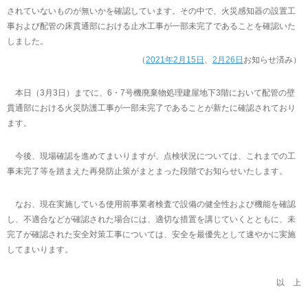
されていないものが無いかを確認しています。その中で、火災感知器の設置工
事および配管の床貫通部における止水工事が一部未完了であることを確認いた
しました。
（
2021年2月15日
、
2月26日
お知らせ済み）
本日（3月3日）までに、6・7号機廃棄物処理建屋地下3階において配管の壁
貫通部における火災防護工事が一部未完了であることが新たに確認されており
ます。
今後、現場確認を進めてまいりますが、点検状況については、これまでの工
事未完了等を踏まえた再発防止策がまとまった段階でお知らせいたします。
なお、現在実施している使用前事業者検査で設備の健全性および機能を確認
し、不適合などが確認された場合には、適切な措置を講じていくとともに、未
完了が確認された安全対策工事については、安全を最優先として速やかに実施
してまいります。
以 上