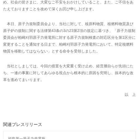
め、社会の皆さまに、大変なご不安をおかけしていること、また、ご不信をあ
たえておりますことを改めて深くお詫び申し上げます。
本日、原子力規制委員会より、当社に対して、核原料物質、核燃料物質及び
原子炉の規制に関する法律第43条の3の23第2項の規定に基づき、「原子力規制
委員会が柏崎刈羽原子力発電所に対する原子力規制検査の対応区分を第1区分に
変更することを通知する日まで、柏崎刈羽原子力発電所において、特定核燃料
物質を移動してはならない」とする命令を受領しました。
当社としましては、今回の措置を大変重く受け止め、経営層自らが先頭にた
ち、一連の事案に対してあらゆる視点から根本的に原因を究明し、抜本的な改
革を進めてまいります。
以 上
関連プレスリリース
福島第一原子力発電所