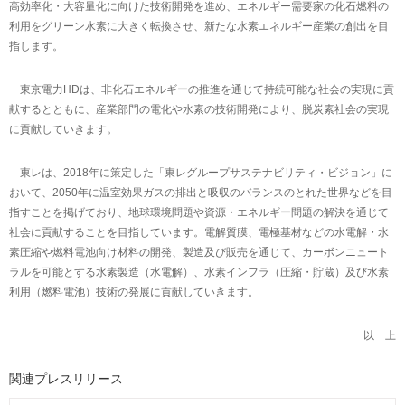
高効率化・大容量化に向けた技術開発を進め、エネルギー需要家の化石燃料の
利用をグリーン水素に大きく転換させ、新たな水素エネルギー産業の創出を目
指します。
東京電力HDは、非化石エネルギーの推進を通じて持続可能な社会の実現に貢
献するとともに、産業部門の電化や水素の技術開発により、脱炭素社会の実現
に貢献していきます。
東レは、2018年に策定した「東レグループサステナビリティ・ビジョン」に
おいて、2050年に温室効果ガスの排出と吸収のバランスのとれた世界などを目
指すことを掲げており、地球環境問題や資源・エネルギー問題の解決を通じて
社会に貢献することを目指しています。電解質膜、電極基材などの水電解・水
素圧縮や燃料電池向け材料の開発、製造及び販売を通じて、カーボンニュート
ラルを可能とする水素製造（水電解）、水素インフラ（圧縮・貯蔵）及び水素
利用（燃料電池）技術の発展に貢献していきます。
以 上
関連プレスリリース