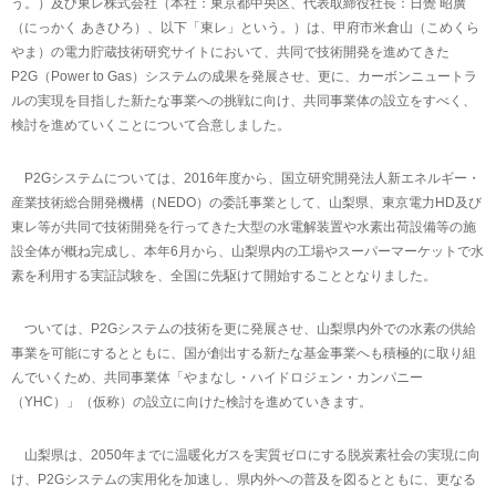
う。）及び東レ株式会社（本社：東京都中央区、代表取締役社長：日覺 昭廣
（にっかく あきひろ）、以下「東レ」という。）は、甲府市米倉山（こめくら
やま）の電力貯蔵技術研究サイトにおいて、共同で技術開発を進めてきた
P2G（Power to Gas）システムの成果を発展させ、更に、カーボンニュートラ
ルの実現を目指した新たな事業への挑戦に向け、共同事業体の設立をすべく、
検討を進めていくことについて合意しました。
P2Gシステムについては、2016年度から、国立研究開発法人新エネルギー・
産業技術総合開発機構（NEDO）の委託事業として、山梨県、東京電力HD及び
東レ等が共同で技術開発を行ってきた大型の水電解装置や水素出荷設備等の施
設全体が概ね完成し、本年6月から、山梨県内の工場やスーパーマーケットで水
素を利用する実証試験を、全国に先駆けて開始することとなりました。
ついては、P2Gシステムの技術を更に発展させ、山梨県内外での水素の供給
事業を可能にするとともに、国が創出する新たな基金事業へも積極的に取り組
んでいくため、共同事業体「やまなし・ハイドロジェン・カンパニー
（YHC）」（仮称）の設立に向けた検討を進めていきます。
山梨県は、2050年までに温暖化ガスを実質ゼロにする脱炭素社会の実現に向
け、P2Gシステムの実用化を加速し、県内外への普及を図るとともに、更なる