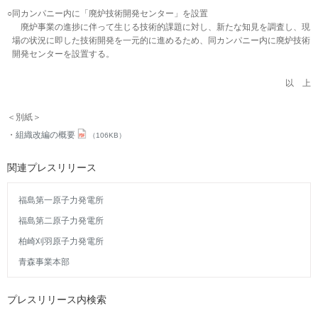
○
同カンパニー内に「廃炉技術開発センター」を設置
廃炉事業の進捗に伴って生じる技術的課題に対し、新たな知見を調査し、現
場の状況に即した技術開発を一元的に進めるため、同カンパニー内に廃炉技術
開発センターを設置する。
以 上
＜別紙＞
組織改編の概要
（106KB）
関連プレスリリース
福島第一原子力発電所
福島第二原子力発電所
柏崎刈羽原子力発電所
青森事業本部
プレスリリース内検索