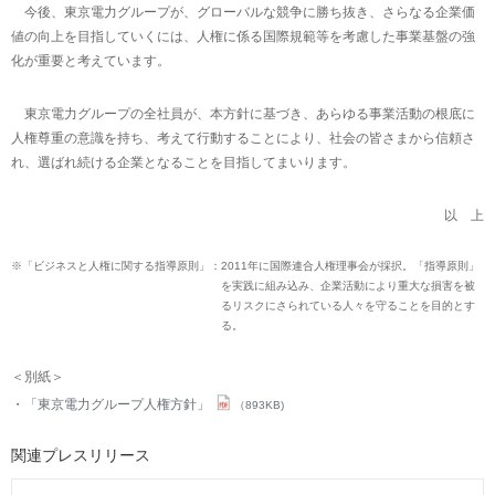
今後、東京電力グループが、グローバルな競争に勝ち抜き、さらなる企業価
値の向上を目指していくには、人権に係る国際規範等を考慮した事業基盤の強
化が重要と考えています。
東京電力グループの全社員が、本方針に基づき、あらゆる事業活動の根底に
人権尊重の意識を持ち、考えて行動することにより、社会の皆さまから信頼さ
れ、選ばれ続ける企業となることを目指してまいります。
以 上
※「ビジネスと人権に関する指導原則」：
2011年に国際連合人権理事会が採択。「指導原則」
を実践に組み込み、企業活動により重大な損害を被
るリスクにさられている人々を守ることを目的とす
る。
＜別紙＞
「東京電力グループ人権方針」
（893KB)
関連プレスリリース