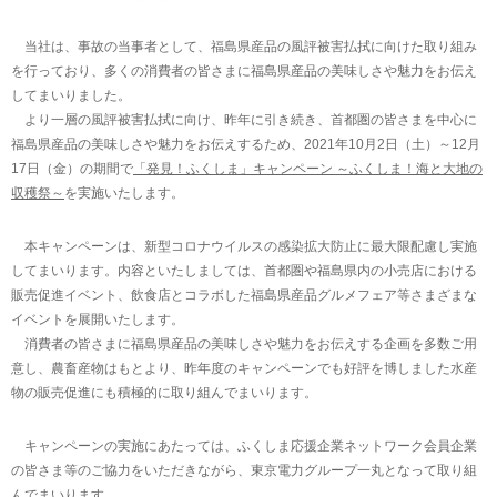
当社は、事故の当事者として、福島県産品の風評被害払拭に向けた取り組み
を行っており、多くの消費者の皆さまに福島県産品の美味しさや魅力をお伝え
してまいりました。
より一層の風評被害払拭に向け、昨年に引き続き、首都圏の皆さまを中心に
福島県産品の美味しさや魅力をお伝えするため、2021年10月2日（土）～12月
17日（金）の期間で
「発見！ふくしま」キャンペーン ～ふくしま！海と大地の
収穫祭～
を実施いたします。
本キャンペーンは、新型コロナウイルスの感染拡大防止に最大限配慮し実施
してまいります。内容といたしましては、首都圏や福島県内の小売店における
販売促進イベント、飲食店とコラボした福島県産品グルメフェア等さまざまな
イベントを展開いたします。
消費者の皆さまに福島県産品の美味しさや魅力をお伝えする企画を多数ご用
意し、農畜産物はもとより、昨年度のキャンペーンでも好評を博しました水産
物の販売促進にも積極的に取り組んでまいります。
キャンペーンの実施にあたっては、ふくしま応援企業ネットワーク会員企業
の皆さま等のご協力をいただきながら、東京電力グループ一丸となって取り組
んでまいります。