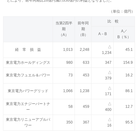
どにより、前年同期比16億円減の350億円の利益となりました。
（単位：億円）
比 較
当第2四半
前年同
期
期
A／
A－B
（A）
（B）
B（％）
△
経 常 損 益
1,013
2,248
45.1
1,234
東京電力ホールディングス
980
633
347
154.9
△
東京電力フュエル＆パワー
73
453
16.2
379
△
東京電力パワーグリッド
1,066
1,238
86.1
171
東京電力エナジーパートナ
△
58
459
12.7
ー
400
東京電力リニューアブルパ
△
350
367
95.5
ワー
16