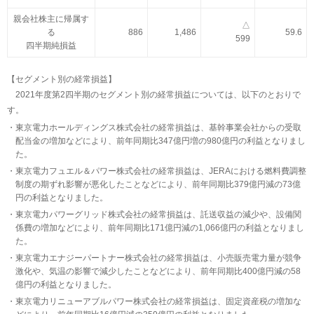
親会社株主に帰属す
△
る
886
1,486
59.6
599
四半期純損益
【セグメント別の経常損益】
2021年度第2四半期のセグメント別の経常損益については、以下のとおりで
す。
東京電力ホールディングス株式会社の経常損益は、基幹事業会社からの受取
配当金の増加などにより、前年同期比347億円増の980億円の利益となりまし
た。
東京電力フュエル＆パワー株式会社の経常損益は、JERAにおける燃料費調整
制度の期ずれ影響が悪化したことなどにより、前年同期比379億円減の73億
円の利益となりました。
東京電力パワーグリッド株式会社の経常損益は、託送収益の減少や、設備関
係費の増加などにより、前年同期比171億円減の1,066億円の利益となりまし
た。
東京電力エナジーパートナー株式会社の経常損益は、小売販売電力量が競争
激化や、気温の影響で減少したことなどにより、前年同期比400億円減の58
億円の利益となりました。
東京電力リニューアブルパワー株式会社の経常損益は、固定資産税の増加な