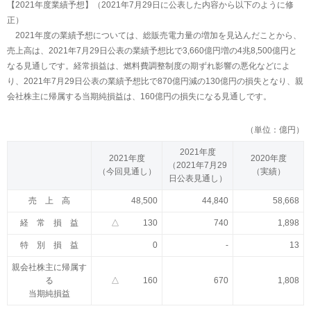
【2021年度業績予想】（2021年7月29日に公表した内容から以下のように修
正）
2021年度の業績予想については、総販売電力量の増加を見込んだことから、
売上高は、2021年7月29日公表の業績予想比で3,660億円増の4兆8,500億円と
なる見通しです。経常損益は、燃料費調整制度の期ずれ影響の悪化などによ
り、2021年7月29日公表の業績予想比で870億円減の130億円の損失となり、親
会社株主に帰属する当期純損益は、160億円の損失になる見通しです。
（単位：億円）
2021年度
2021年度
2020年度
（2021年7月29
（今回見通し）
（実績）
日公表見通し）
売 上 高
48,500
44,840
58,668
経 常 損 益
△
130
740
1,898
特 別 損 益
0
-
13
親会社株主に帰属す
る
△
160
670
1,808
当期純損益