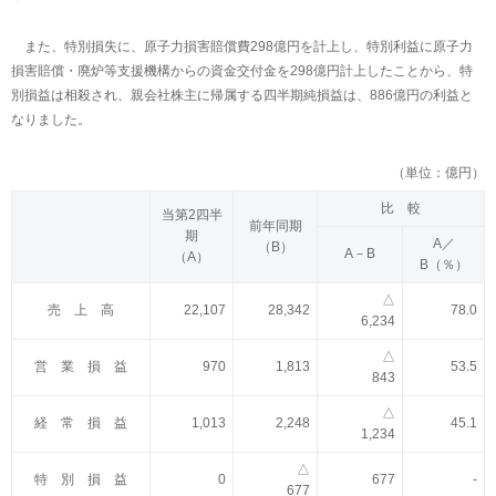
また、特別損失に、原子力損害賠償費298億円を計上し、特別利益に原子力
損害賠償・廃炉等支援機構からの資金交付金を298億円計上したことから、特
別損益は相殺され、親会社株主に帰属する四半期純損益は、886億円の利益と
なりました。
（単位：億円）
比 較
当第2四半
前年同期
期
A／
（B）
A－B
（A）
B（％）
△
売 上 高
22,107
28,342
78.0
6,234
△
営 業 損 益
970
1,813
53.5
843
△
経 常 損 益
1,013
2,248
45.1
1,234
△
特 別 損 益
0
677
-
677