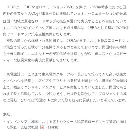
JERAは、「JERAゼロエミッション2050」を掲げ、2050年時点における国
内外の事業からのCO
排出量ゼロに挑戦しています。ゼロエミッションの達成
2
は国・地域に最適なロードマップの策定を通じて実現することを目指していま
す。このたびのインドネシア国における取り組みは、JERAとして初めての海外
向けロードマップ策定支援案件となります。
複数の島々から構成される同国では、JERAが日本における脱炭素ロードマッ
プ策定で培った経験が十分発揮できるものと考えております。同国特有の事情
も十分に勘案し、エネルギーの安定供給を維持しながら、低コストかつスピー
ディーな脱炭素化の実現に貢献してまいります。
東電設計は、これまで東京電力グループの一員として培ってきた高い技術力
とノウハウを活用し、アジアやアフリカの発展途上国を中心に世界の90か国以
上で、幅広くコンサルティングサービスを実施してまいりました。同国でもこ
れまで長く活動しており、今回もそうした経験を活かして、プロジェクトの成
功に貢献、ひいては同国のCNに向けた取り組みに貢献したいと考えています。
別紙：
インドネシア共和国における電力セクターの脱炭素ロードマップ策定に向け
た調査・支援の概要
（128KB)