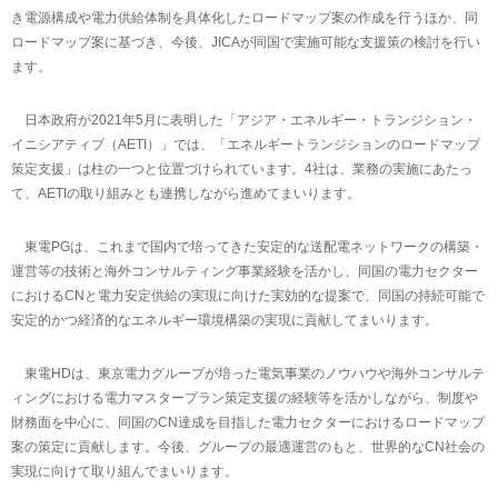
き電源構成や電力供給体制を具体化したロードマップ案の作成を行うほか、同
ロードマップ案に基づき、今後、JICAが同国で実施可能な支援策の検討を行い
ます。
日本政府が2021年5月に表明した「アジア・エネルギー・トランジション・
イニシアティブ（AETI）」では、「エネルギートランジションのロードマップ
策定支援」は柱の一つと位置づけられています。4社は、業務の実施にあたっ
て、AETIの取り組みとも連携しながら進めてまいります。
東電PGは、これまで国内で培ってきた安定的な送配電ネットワークの構築・
運営等の技術と海外コンサルティング事業経験を活かし、同国の電力セクター
におけるCNと電力安定供給の実現に向けた実効的な提案で、同国の持続可能で
安定的かつ経済的なエネルギー環境構築の実現に貢献してまいります。
東電HDは、東京電力グループが培った電気事業のノウハウや海外コンサルテ
ィングにおける電力マスタープラン策定支援の経験等を活かしながら、制度や
財務面を中心に、同国のCN達成を目指した電力セクターにおけるロードマップ
案の策定に貢献します。今後、グループの最適運営のもと、世界的なCN社会の
実現に向けて取り組んでまいります。