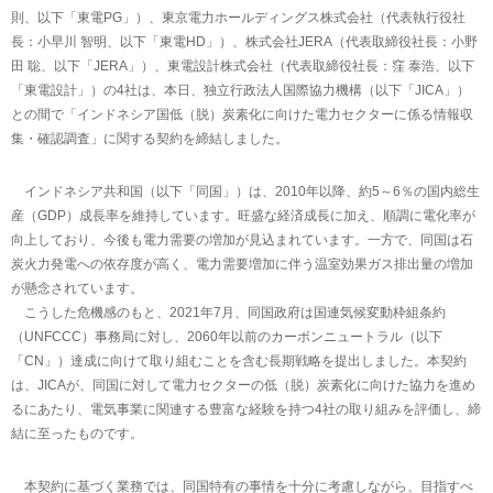
則、以下「東電PG」）、東京電力ホールディングス株式会社（代表執行役社
長：小早川 智明、以下「東電HD」）、株式会社JERA（代表取締役社長：小野
田 聡、以下「JERA」）、東電設計株式会社（代表取締役社長：窪 泰浩、以下
「東電設計」）の4社は、本日、独立行政法人国際協力機構（以下「JICA」）
との間で「インドネシア国低（脱）炭素化に向けた電力セクターに係る情報収
集・確認調査」に関する契約を締結しました。
インドネシア共和国（以下「同国」）は、2010年以降、約5～6％の国内総生
産（GDP）成長率を維持しています。旺盛な経済成長に加え、順調に電化率が
向上しており、今後も電力需要の増加が見込まれています。一方で、同国は石
炭火力発電への依存度が高く、電力需要増加に伴う温室効果ガス排出量の増加
が懸念されています。
こうした危機感のもと、2021年7月、同国政府は国連気候変動枠組条約
（UNFCCC）事務局に対し、2060年以前のカーボンニュートラル（以下
「CN」）達成に向けて取り組むことを含む長期戦略を提出しました。本契約
は、JICAが、同国に対して電力セクターの低（脱）炭素化に向けた協力を進め
るにあたり、電気事業に関連する豊富な経験を持つ4社の取り組みを評価し、締
結に至ったものです。
本契約に基づく業務では、同国特有の事情を十分に考慮しながら、目指すべ