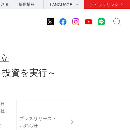
なさま
採用情報
LANGUAGE
クイックリンク
立
ト投資を実行～
4日
会社
プレスリリース・
お知らせ
京