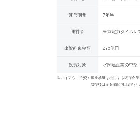
運営期間
7年半
運営者
東京電力タイムレ
出資約束金額
278億円
投資対象
水関連産業の中堅
※バイアウト投資：
事業承継を検討する既存企業
取得後は企業価値向上の取り