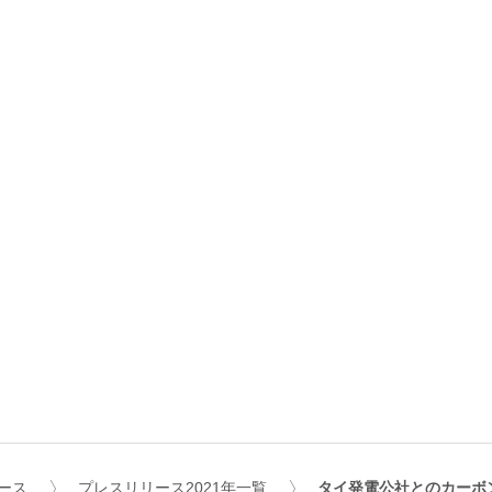
ース
プレスリリース2021年一覧
タイ発電公社とのカーボ