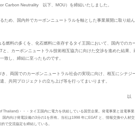
ration for Carbon Neutrality 以下、MOU）を締結いたしました。
るため、国内外でカーボンニュートラルを軸とした事業展開に取り組ん
れる燃料の多くを、化石燃料に依存するタイ王国において、国内でのカ
ATと、カーボンニュートラル技術相互協力に向けた交渉を進めた結果、
一致し、締結に至ったものです。
づき、両国でのカーボンニュートラル社会の実現に向け、相互にシナジ
遣、共同プロジェクトの立ち上げ等を行ってまいります。
以
 Authority of Thailand)・・・タイ王国内に電力を供給している国営企業。発電事業と送電事
国内向け発電設備の3分の1を所有。当社は1998 年にEGAT と、情報交換や人材交
目的で交流協定を締結している。