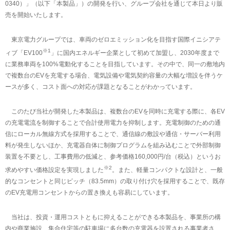
0340）」（以下「本製品」）の開発を行い、グループ会社を通じて本日より販
売を開始いたします。
東京電力グループでは、車両のゼロエミッション化を目指す国際イニシアテ
※1
ィブ「EV100
」に国内エネルギー企業として初めて加盟し、2030年度まで
に業務車両を100%電動化することを目指しています。その中で、同一の敷地内
で複数台のEVを充電する場合、電気設備や電気契約容量の大幅な増設を伴うケ
ースが多く、コスト面への対応が課題となることがわかっています。
このたび当社が開発した本製品は、複数台のEVを同時に充電する際に、各EV
の充電電流を制御することで合計使用電力を抑制します。充電制御のための通
信にローカル無線方式を採用することで、通信線の敷設や通信・サーバー利用
料が発生しないほか、充電器自体に制御プログラムを組み込むことで外部制御
装置を不要とし、工事費用の低減と、参考価格160,000円/台（税込）というお
※2
求めやすい価格設定を実現しました
。また、軽量コンパクトな設計と、一般
的なコンセントと同じピッチ（83.5mm）の取り付け穴を採用することで、既存
のEV充電用コンセントからの置き換えも容易にしています。
当社は、投資・運用コストともに抑えることができる本製品を、事業所の構
内や商業施設、集合住宅等の駐車場に多台数の充電器を設置される事業者さ