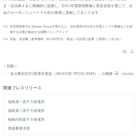
ま・自治体さまに積極的に提案し、EVの充電環境整備と普及促進を通じて、社
会のカーボンニュートラル化の推進に貢献してまいります。
※1
非営利団体The Climate Group主導のもと、自社車両のEV化や充電インフラ整備などを推
進する企業が集結する国際イニシアティブ
※2
別途、送信機（参考価格：60,000円/台・税込）の設置が必要（1箇所につき1台）
以 上
＜別紙＞
「多台数対応EV普通充電器（JW-EVSE-TPC01-0340）」の概要
（201KB)
関連プレスリリース
福島第一原子力発電所
福島第二原子力発電所
柏崎刈羽原子力発電所
青森事業本部