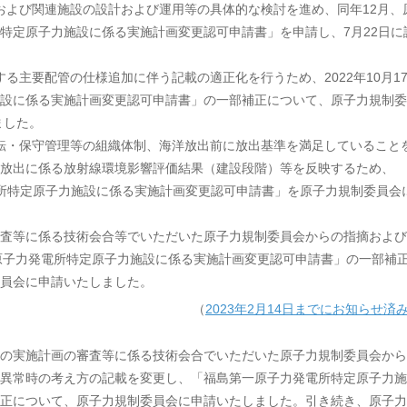
備および関連施設の設計および運用等の具体的な検討を進め、同年12月、
特定原子力施設に係る実施計画変更認可申請書」を申請し、7月22日に
る主要配管の仕様追加に伴う記載の適正化を行うため、2022年10月1
設に係る実施計画変更認可申請書」の一部補正について、原子力規制委
ました。
転・保守管理等の組織体制、海洋放出前に放出基準を満足していること
放出に係る放射線環境影響評価結果（建設段階）等を反映するため、
発電所特定原子力施設に係る実施計画変更認可申請書」を原子力規制委員会
査等に係る技術会合等でいただいた原子力規制委員会からの指摘および
一原子力発電所特定原子力施設に係る実施計画変更認可申請書」の一部補
制委員会に申請いたしました。
（
2023年2月14日までにお知らせ済
施設の実施計画の審査等に係る技術会合でいただいた原子力規制委員会か
異常時の考え方の記載を変更し、「福島第一原子力発電所特定原子力施
正について、原子力規制委員会に申請いたしました。引き続き、原子力