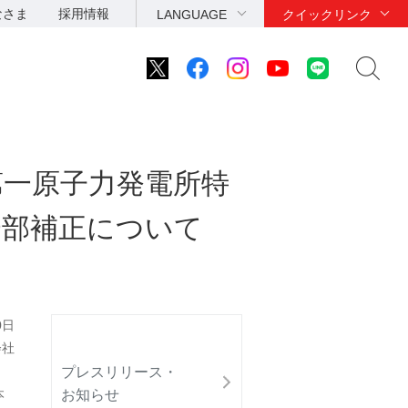
なさま
採用情報
LANGUAGE
クイックリンク
第一原子力発電所特
一部補正について
0日
会社
プレスリリース・
お知らせ
本