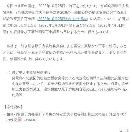
今回の補正申請は、2023年10月25日に許可をいただいた、柏崎刈羽原子力発
電所6、7号機の特定重大事故等対処施設の一部構築物の構造変更に関する原子
炉設置変更許可申請（
2023年10月25日お知らせ済み
）の内容について、許可以
前に申請した第1回目（2023年1月30日申請）及び第2回目（2023年7月6日申
請）の設計及び工事計画認可申請書へ反映するために行うものです。
当社は、引き続き原子力規制委員会による審査に真摯かつ丁寧に対応すると
ともに、福島第一原子力発電所の事故から得られた教訓を踏まえ、更なる安全
性、信頼性の向上に努めてまいります。
〇
特定重大事故等対処施設
発電所への意図的な航空機衝突等による大規模な損壊で広範囲に設備が使
えない事態において、原子炉格納容器の破損を防止するために必要な原子
炉圧力容器の減圧、注水機能や原子炉格納容器の減圧・冷却機能等を備え
た施設
【添付資料】
柏崎刈羽原子力発電所７号機の特定重大事故等対処施設の概要と許認可申請
の状況
（496KB）
以 上