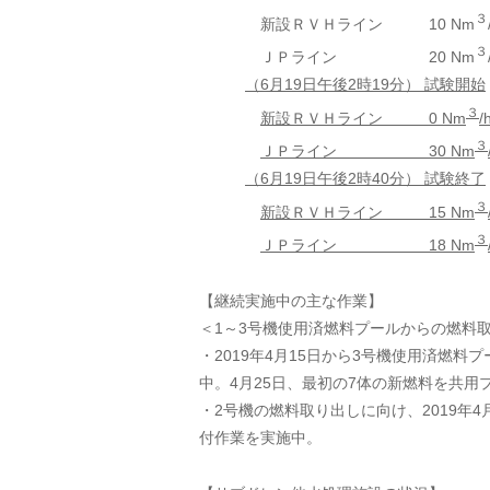
３
新設ＲＶＨライン 10 Nm
３
ＪＰライン 20 Nm
（6月19日午後2時19分） 試験開始
３
新設ＲＶＨライン 0 Nm
/
３
ＪＰライン 30 Nm
（6月19日午後2時40分） 試験終了
３
新設ＲＶＨライン 15 Nm
３
ＪＰライン 18 Nm
【継続実施中の主な作業】
＜1～3号機使用済燃料プールからの燃料
・2019年4月15日から3号機使用済燃
中。4月25日、最初の7体の新燃料を共用
・2号機の燃料取り出しに向け、2019年
付作業を実施中。