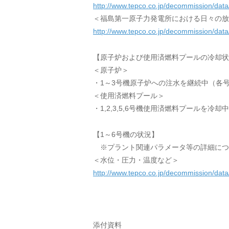
http://www.tepco.co.jp/decommission/data/
＜福島第一原子力発電所における日々の放
http://www.tepco.co.jp/decommission/data/
【原子炉および使用済燃料プールの冷却状
＜原子炉＞
・1～3号機原子炉への注水を継続中（各
＜使用済燃料プール＞
・1,2,3,5,6号機使用済燃料プールを冷
【1～6号機の状況】
※プラント関連パラメータ等の詳細につ
＜水位・圧力・温度など＞
http://www.tepco.co.jp/decommission/data
添付資料