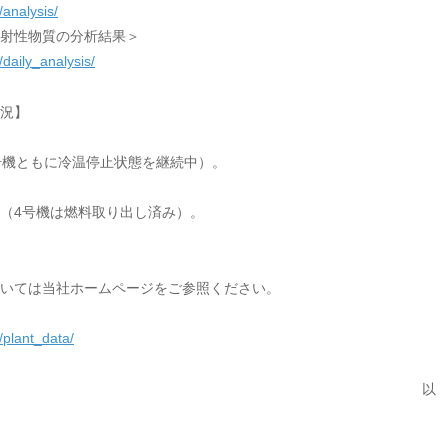
analysis/
射性物質の分析結果＞
daily_analysis/
況】
号機ともに冷温停止状態を継続中）。
却中（4号機は燃料取り出し済み）。
いては当社ホームページをご参照ください。
/plant_data/
以