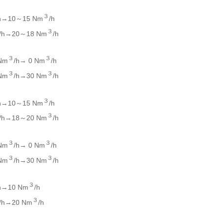
３
h→10～15 Nm
/h
３
/h→20～18 Nm
/h
３
３
m
/h→ 0 Nm
/h
３
３
m
/h→30 Nm
/h
３
h→10～15 Nm
/h
３
/h→18～20 Nm
/h
３
３
m
/h→ 0 Nm
/h
３
３
m
/h→30 Nm
/h
３
h→10 Nm
/h
３
/h→20 Nm
/h