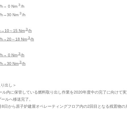
３
/h→ 0 Nm
/h
３
/h→30 Nm
/h
３
h→10～15 Nm
/h
３
/h→20～18 Nm
/h
３
/h→ 0 Nm
/h
３
/h→30 Nm
/h
取り出し＞
料プール内に保管している燃料取り出し作業を2020年度中の完了に向けて実
プールへ移送完了。
4月8日から原子炉建屋オペレーティングフロア内の2回目となる残置物の