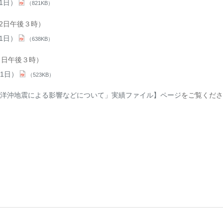
1日）
（821KB）
22日午後３時）
1日）
（638KB）
７日午後３時）
1日）
（523KB）
洋沖地震による影響などについて」実績ファイル】ページ
をご覧くださ