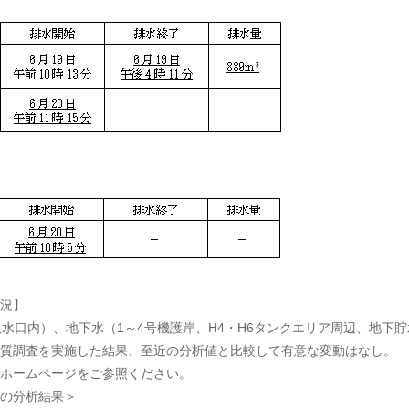
況】
水口内）、地下水（1～4号機護岸、H4・H6タンクエリア周辺、地下貯
質調査を実施した結果、至近の分析値と比較して有意な変動はなし。
ホームページをご参照ください。
の分析結果＞