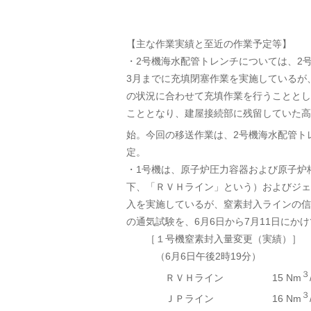
【主な作業実績と至近の作業予定等】
・2号機海水配管トレンチについては、2号
3月までに充填閉塞作業を実施しているが
の状況に合わせて充填作業を行うこととし
こととなり、建屋接続部に残留していた高
始。今回の移送作業は、2号機海水配管ト
定。
・1号機は、原子炉圧力容器および原子炉
下、「ＲＶＨライン」という）およびジェ
入を実施しているが、窒素封入ラインの信
の通気試験を、6月6日から7月11日にか
［１号機窒素封入量変更（実績）］
（6月6日午後2時19分）
３
ＲＶＨライン 15 Nm
３
ＪＰライン 16 Nm