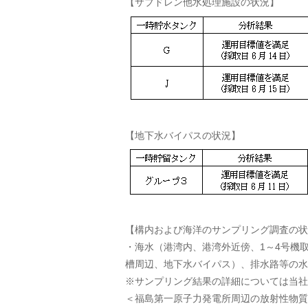
【サブドレン他水処理施設の状況】
【地下水バイパスの状況】
【構内および海洋のサンプリング調査の状
・海水（港湾内、港湾外近傍、1～4号機取
槽周辺、地下水バイパス）、排水路等の水
※サンプリング結果の詳細については当社
＜福島第一原子力発電所周辺の放射性物質