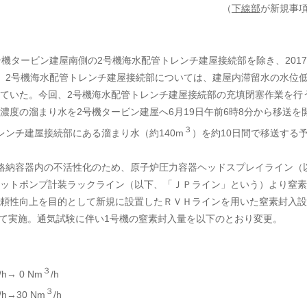
（
下線部
が新規事
機タービン建屋南側の2号機海水配管トレンチ建屋接続部を除き、201
、2号機海水配管トレンチ建屋接続部については、建屋内滞留水の水位
ていた。今回、2号機海水配管トレンチ建屋接続部の充填閉塞作業を行
濃度の溜まり水を2号機タービン建屋へ6月19日午前6時8分から移送を
３
レンチ建屋接続部にある溜まり水（約140m
）を約10日間で移送する
格納容器内の不活性化のため、原子炉圧力容器ヘッドスプレイライン（
ットポンプ計装ラックライン（以下、「ＪＰライン」という）より窒素
頼性向上を目的として新規に設置したＲＶＨラインを用いた窒素封入設
けて実施。通気試験に伴い1号機の窒素封入量を以下のとおり変更。
３
/h→ 0 Nm
/h
３
/h→30 Nm
/h