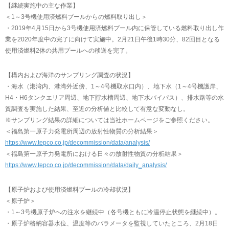
【継続実施中の主な作業】
＜1～3号機使用済燃料プールからの燃料取り出し＞
・2019年4月15日から3号機使用済燃料プール内に保管している燃料取り出し作
業を2020年度中の完了に向けて実施中。2月21日午後1時30分、82回目となる
使用済燃料2体の共用プールへの移送を完了。
【構内および海洋のサンプリング調査の状況】
・海水（港湾内、港湾外近傍、1～4号機取水口内）、地下水（1～4号機護岸、
H4・H6タンクエリア周辺、地下貯水槽周辺、地下水バイパス）、排水路等の水
質調査を実施した結果、至近の分析値と比較して有意な変動なし。
※サンプリング結果の詳細については当社ホームページをご参照ください。
＜福島第一原子力発電所周辺の放射性物質の分析結果＞
https://www.tepco.co.jp/decommission/data/analysis/
＜福島第一原子力発電所における日々の放射性物質の分析結果＞
https://www.tepco.co.jp/decommission/data/daily_analysis/
【原子炉および使用済燃料プールの冷却状況】
＜原子炉＞
・1～3号機原子炉への注水を継続中（各号機ともに冷温停止状態を継続中）。
・原子炉格納容器水位、温度等のパラメータを監視していたところ、2月18日