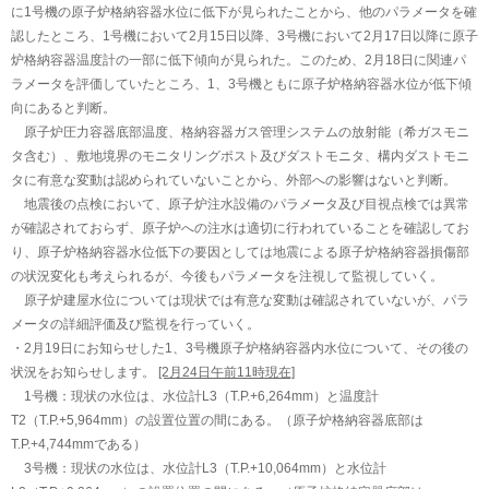
に1号機の原子炉格納容器水位に低下が見られたことから、他のパラメータを確
認したところ、1号機において2月15日以降、3号機において2月17日以降に原子
炉格納容器温度計の一部に低下傾向が見られた。このため、2月18日に関連パ
ラメータを評価していたところ、1、3号機ともに原子炉格納容器水位が低下傾
向にあると判断。
原子炉圧力容器底部温度、格納容器ガス管理システムの放射能（希ガスモニ
タ含む）、敷地境界のモニタリングポスト及びダストモニタ、構内ダストモニ
タに有意な変動は認められていないことから、外部への影響はないと判断。
地震後の点検において、原子炉注水設備のパラメータ及び目視点検では異常
が確認されておらず、原子炉への注水は適切に行われていることを確認してお
り、原子炉格納容器水位低下の要因としては地震による原子炉格納容器損傷部
の状況変化も考えられるが、今後もパラメータを注視して監視していく。
原子炉建屋水位については現状では有意な変動は確認されていないが、パラ
メータの詳細評価及び監視を行っていく。
・2月19日にお知らせした1、3号機原子炉格納容器内水位について、その後の
状況をお知らせします。
[2月24日午前11時現在]
1号機：現状の水位は、水位計L3（T.P.+6,264mm）と温度計
T2（T.P.+5,964mm）の設置位置の間にある。（原子炉格納容器底部は
T.P.+4,744mmである）
3号機：現状の水位は、水位計L3（T.P.+10,064mm）と水位計