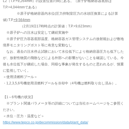
L2（T.P.+9,264mm）の設置位置の間にある。（原子炉格納容器底部は
T.P.+4,044mmである）
※原子炉格納容器内水位(圧力抑制室圧力の水頭圧換算による計算
値):T.P.
+9,564mm
（2月19日17時時点の計算値：T.P.+9,623mm）
※原子炉への注水は安定して継続実施中
※原子炉圧力容器底部温度、格納容器ガス管理システムの放射能および敷地
境界モニタリングポスト等に有意な変動なし
なお、過去の注水停止試験において水位低下により格納容器圧力も低下した
が、放射性物質の飛散などによる外部への影響がないことを確認している。今
後も水位低下が継続した場合、同様な事象が発生するものと思われるが、慎重
に監視していく。
＜使用済燃料プール＞
・1,2,3,5,6号機使用済燃料プールを冷却中（4号機は燃料取り出し済み）。
【1～6号機の状況】
※プラント関連パラメータ等の詳細については当社ホームページをご参照く
ださい。
＜水位・圧力・温度など＞
https://www.tepco.co.jp/decommission/data/plant_data/