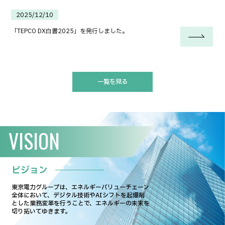
2025/12/10
「TEPCO DX白書2025」を発行しました。
一覧を見る
VISION
ビジョン
東京電力グループは、エネルギーバリューチェーン
全体において、
デジタル技術やAIシフトを起爆剤
とした業務変革を行うことで、
エネルギーの未来を
切り拓いてゆきます。