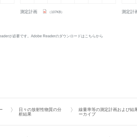
測定計画
測定計
（107KB）
aderが必要です。Adobe Readerのダウンロードはこちらから
ー
日々の放射性物質の分
線量率等の測定計画および結
析結果
ーカイブ