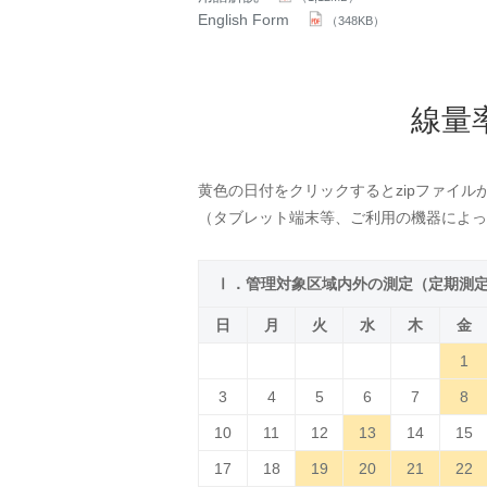
English Form
（348KB）
線量
黄色の日付をクリックするとzipファイル
（タブレット端末等、ご利用の機器によっ
Ⅰ．管理対象区域内外の測定（定期測
日
月
火
水
木
金
1
3
4
5
6
7
8
10
11
12
13
14
15
17
18
19
20
21
22