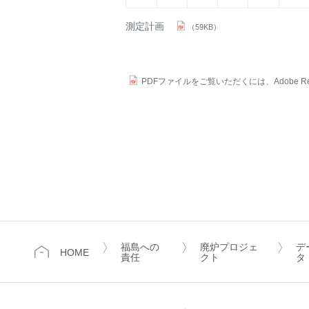
測定計画
（59KB）
PDFファイルをご覧いただくには、Adobe Re
福島への
廃炉プロジェ
デ
HOME
責任
クト
タ