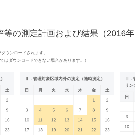
率等の測定計画および結果（2016年
がダウンロードされます。
てはダウンロードできない場合があります。）
定）
Ⅱ．管理対象区域内外の測定（随時測定）
Ⅲ．
リン
土
日
月
火
水
木
金
土
日
2
1
2
9
3
4
5
6
7
8
9
3
16
10
11
12
13
14
15
16
10
23
17
18
19
20
21
22
23