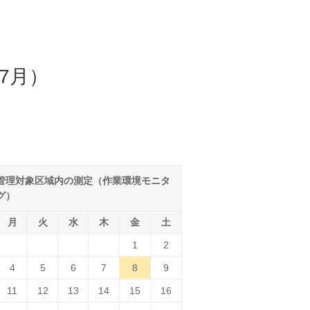
7月）
管理対象区域内の測定（作業環境モニタ
グ）
月
火
水
木
金
土
1
2
4
5
6
7
8
9
11
12
13
14
15
16