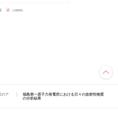
画
（108KB）
果のア
福島第一原子力発電所における日々の放射性物質
の分析結果