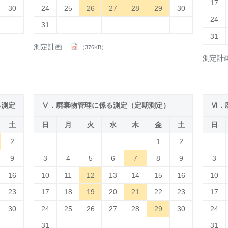
17
30
24
25
26
27
28
29
30
24
31
31
測定計画
（376KB）
測定計
る測定
Ⅴ．廃棄物管理に係る測定（定期測定）
Ⅵ．
土
日
月
火
水
木
金
土
日
2
1
2
9
3
4
5
6
7
8
9
3
16
10
11
12
13
14
15
16
10
23
17
18
19
20
21
22
23
17
30
24
25
26
27
28
29
30
24
31
31