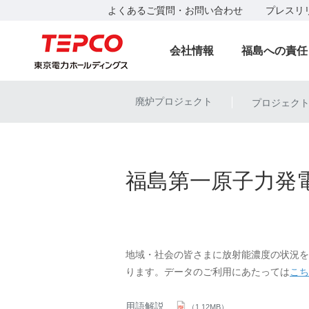
よくあるご質問・お問い合わせ
プレスリ
会社情報
福島への責任
廃炉プロジェクト
プロジェク
|
福島第一原子力発
地域・社会の皆さまに放射能濃度の状況を
ります。データのご利用にあたっては
こち
用語解説
（1,12MB）