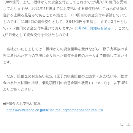
1,889億円、また、機構からの資金交付としてこれまでに9兆8,181億円を受領
しておりますが、2021年4月末までにお支払いする賠償額が、これらの金額の
合計を上回る見込みであることを踏まえ、110回目の資金交付を要請していた
ものです。110回目の資金交付として、2,942億円を要請し、すでに3月分とし
て2,732億円の資金交付を受けておりますが（
3月24日お知らせ済み
）、このた
び4月分として資金交付を受けたものです。
当社といたしましては、機構からの資金援助を受けながら、原子力事故の被
害に遭われた方々の立場に寄り添った賠償を最後のお一人まで貫徹してまいり
ます。
なお、賠償金のお支払い状況（原子力損害賠償のご請求・お支払い等、賠償
金の累計支払額の推移、個別項目別の合意金額の状況）については、以下URL
よりご覧ください。
■賠償金のお支払い状況
https://www.tepco.co.jp/fukushima_hq/compensation/results/
以 上