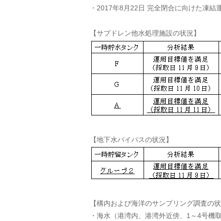
・2017年8月22日 完全閉合に向けた凍
【サブドレン他水処理施設の状況】
【地下水バイパスの状況】
【構内および海洋のサンプリング調査の状
・海水（港湾内、港湾外近傍、1～4号機取