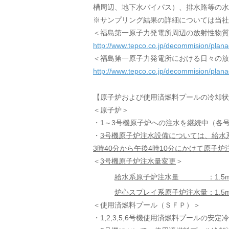
槽周辺、地下水バイパス）、排水路等の水
※サンプリング結果の詳細については当社
＜福島第一原子力発電所周辺の放射性物質
http://www.tepco.co.jp/decommision/planac
＜福島第一原子力発電所における日々の放
http://www.tepco.co.jp/decommision/planac
【原子炉および使用済燃料プールの冷却状
＜原子炉＞
・1～3号機原子炉への注水を継続中（各
・
3号機原子炉注水設備については、給水
3時40分から午後4時10分にかけて原子
＜
3号機原子炉注水量変更
＞
給水系原子炉注水量 ：1.5
炉心スプレイ系原子炉注水量：1.5
＜使用済燃料プール（ＳＦＰ）＞
・1,2,3,5,6号機使用済燃料プールの