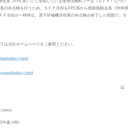
浄化系（FPC系）にて冷却している使用済燃料プール（ＳＦＰ）につい
系の弁点検を行うため、ＳＦＰ冷却をFPC系から残留熱除去系（RHR
ＳＦＰ冷却が一時停止。原子炉補機冷却系の弁点検が終了した段階で、Ｓ
ては当社ホームページをご参照ください。
pla/index-j.html
ryusui/index-j.html
以
（398KB）
1日午後３時）