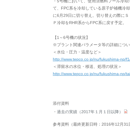
・5号機において、使用済燃料プール冷却
て、FPC系を冷却している原子炉補機冷却
に6月29日に切り替え。切り替えの際に
Ｐ冷却をRHR系からFPC系に戻す予定。
【1～6号機の状況】
※プラント関連パラメータ等の詳細につい
＜水位・圧力・温度など＞
http://www.tepco.co.jp/nu/fukushima-np/f1/
＜滞留水の水位・移送、処理の状況＞
http://www.tepco.co.jp/nu/fukushima-np/tai
添付資料
過去の実績（2017年１月１日以降）
参考資料（最終更新日時：2016年12月3