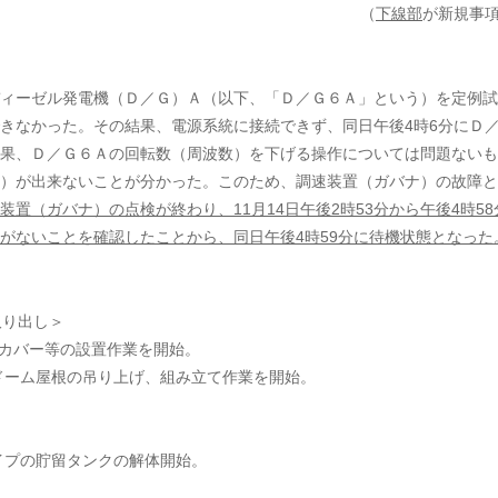
（
下線部
が新規事
用ディーゼル発電機（Ｄ／Ｇ）Ａ（以下、「Ｄ／Ｇ６Ａ」という）を定例
きなかった。その結果、電源系統に接続できず、同日午後4時6分にＤ
果、Ｄ／Ｇ６Ａの回転数（周波数）を下げる操作については問題ないも
）が出来ないことが分かった。このため、調速装置（ガバナ）の故障と
置（ガバナ）の点検が終わり、11月14日午後2時53分から午後4時58
がないことを確認したことから、同日午後4時59分に待機状態となった
取り出し＞
し用カバー等の設置作業を開始。
ーム屋根の吊り上げ、組み立て作業を開始。
タイプの貯留タンクの解体開始。