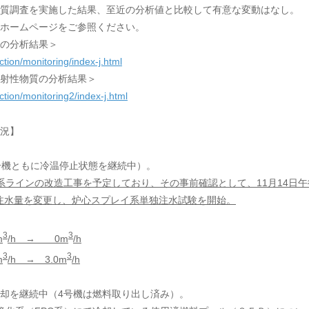
質調査を実施した結果、至近の分析値と比較して有意な変動はなし。
ホームページをご参照ください。
の分析結果＞
tion/monitoring/index-j.html
射性物質の分析結果＞
tion/monitoring2/index-j.html
況】
号機ともに冷温停止状態を継続中）。
系ラインの改造工事を予定しており、その事前確認として、11月14日午
炉注水量を変更し、炉心スプレイ系単独注水試験を開始。
3
3
m
/h → 0m
/h
3
3
m
/h → 3.0m
/h
安定冷却を継続中（4号機は燃料取り出し済み）。