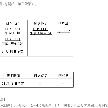
結運転を開始（第三段階）。
況】
水口内）、地下水（1～4号機護岸、H4・H6タンクエリア周辺、地下貯