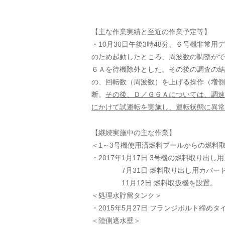
【主な作業実績と至近の作業予定等】
・10月30日午後3時48分、６号機非常
のため起動したところ、周波数の調整がで
６Ａを待機除外とした。その後の調査の結
の、回転数（周波数）を上げる操作（増側
断。
その後、Ｄ／Ｇ６Ａについては、調速装
にかけて試運転を実施し、運転状態に異常
【継続実施中の主な作業】
＜1～3号機使用済燃料プールからの燃料
・2017年1月17日 3号機の燃料取り出
7月31日 燃料取り出し用カバード
11月12日 燃料取扱機を設置。
＜処理水貯留タンク＞
・2015年5月27日 フランジボルト締め
＜陸側遮水壁＞