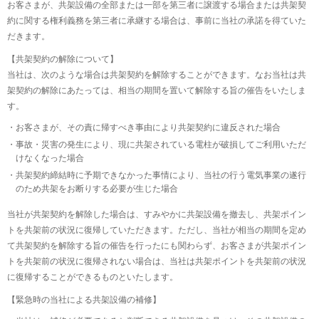
お客さまが、共架設備の全部または一部を第三者に譲渡する場合または共架契
約に関する権利義務を第三者に承継する場合は、事前に当社の承諾を得ていた
だきます。
【共架契約の解除について】
当社は、次のような場合は共架契約を解除することができます。なお当社は共
架契約の解除にあたっては、相当の期間を置いて解除する旨の催告をいたしま
す。
お客さまが、その責に帰すべき事由により共架契約に違反された場合
事故・災害の発生により、現に共架されている電柱が破損してご利用いただ
けなくなった場合
共架契約締結時に予期できなかった事情により、当社の行う電気事業の遂行
のため共架をお断りする必要が生じた場合
当社が共架契約を解除した場合は、すみやかに共架設備を撤去し、共架ポイン
トを共架前の状況に復帰していただきます。ただし、当社が相当の期間を定め
て共架契約を解除する旨の催告を行ったにも関わらず、お客さまが共架ポイン
トを共架前の状況に復帰されない場合は、当社は共架ポイントを共架前の状況
に復帰することができるものといたします。
【緊急時の当社による共架設備の補修】