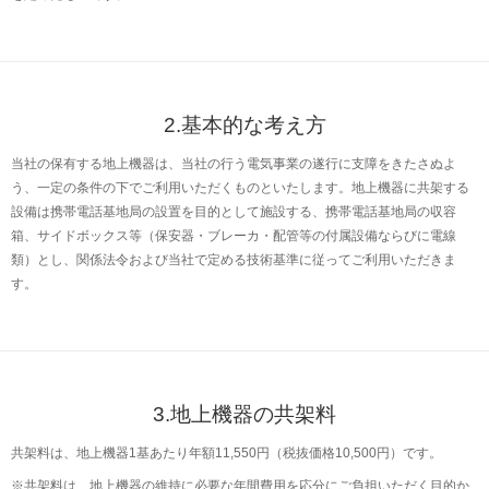
2.基本的な考え方
当社の保有する地上機器は、当社の行う電気事業の遂行に支障をきたさぬよ
う、一定の条件の下でご利用いただくものといたします。地上機器に共架する
設備は携帯電話基地局の設置を目的として施設する、携帯電話基地局の収容
箱、サイドボックス等（保安器・ブレーカ・配管等の付属設備ならびに電線
類）とし、関係法令および当社で定める技術基準に従ってご利用いただきま
す。
3.地上機器の共架料
共架料は、地上機器1基あたり年額11,550円（税抜価格10,500円）です。
※
共架料は、地上機器の維持に必要な年間費用を応分にご負担いただく目的か