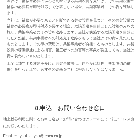
当社は、補修が必要であると判断できる共架設備を見つけ、その共架設備の
補修の必要度が即時対応までは要しない場合、共架事業者にその旨を連絡し
ます。
当社は、補修が必要であると判断できる共架設備を見つけ、その共架設備の
補修の必要度が即時対応を要する場合、危険回避を目的とした対処のみを実
施し、共架事業者にその旨を連絡します。当社が実施する危険回避を目的と
した対処後、共架事業者への対処完了連絡をもって当社はその責を果たした
ものとします。その際の費用は、共架事業者が負担するものとします。共架
設備の稼働停止による損害、第三者への加害等の事象が発生しても、当社は
責を負わないものとします。
上記に該当する連絡を受けた共架事業者は、速やかに対処（共架設備の補
修）を行った上で、必ずその結果を当社に報告しなくてはなりません。
8.申込・お問い合わせ窓口
地上機器利用に関するお申し込み・お問い合わせはメールにて下記アドレス宛
にお願いいたします。
Email:chijyoukikiriyou@tepco.co.jp