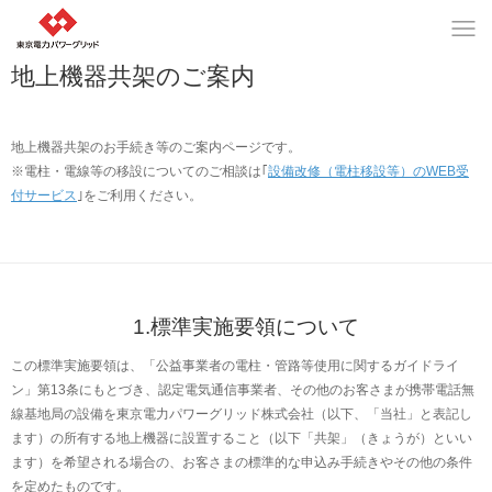
地上機器共架のご案内
地上機器共架のお手続き等のご案内ページです。
※電柱・電線等の移設についてのご相談は｢
設備改修（電柱移設等）のWEB受
付サービス
｣をご利用ください。
1.標準実施要領について
この標準実施要領は、「公益事業者の電柱・管路等使用に関するガイドライ
ン」第13条にもとづき、認定電気通信事業者、その他のお客さまが携帯電話無
線基地局の設備を東京電力パワーグリッド株式会社（以下、「当社」と表記し
ます）の所有する地上機器に設置すること（以下「共架」（きょうが）といい
ます）を希望される場合の、お客さまの標準的な申込み手続きやその他の条件
を定めたものです。