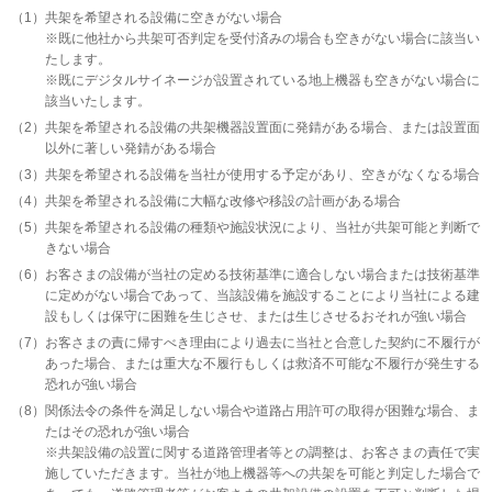
（1）
共架を希望される設備に空きがない場合
※既に他社から共架可否判定を受付済みの場合も空きがない場合に該当い
たします。
※既にデジタルサイネージが設置されている地上機器も空きがない場合に
該当いたします。
（2）
共架を希望される設備の共架機器設置面に発錆がある場合、または設置面
以外に著しい発錆がある場合
（3）
共架を希望される設備を当社が使用する予定があり、空きがなくなる場合
（4）
共架を希望される設備に大幅な改修や移設の計画がある場合
（5）
共架を希望される設備の種類や施設状況により、当社が共架可能と判断で
きない場合
（6）
お客さまの設備が当社の定める技術基準に適合しない場合または技術基準
に定めがない場合であって、当該設備を施設することにより当社による建
設もしくは保守に困難を生じさせ、または生じさせるおそれが強い場合
（7）
お客さまの責に帰すべき理由により過去に当社と合意した契約に不履行が
あった場合、または重大な不履行もしくは救済不可能な不履行が発生する
恐れが強い場合
（8）
関係法令の条件を満足しない場合や道路占用許可の取得が困難な場合、ま
たはその恐れが強い場合
※共架設備の設置に関する道路管理者等との調整は、お客さまの責任で実
施していただきます。当社が地上機器等への共架を可能と判定した場合で