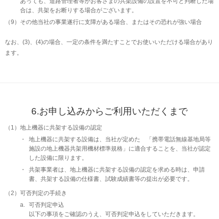
あっても、道路管理者等がお客さまの共架設備の設置を不可と判断した場
合は、共架をお断りする場合がございます。
（9）
その他当社の事業遂行に支障がある場合、またはその恐れが強い場合
なお、(3)、(4)の場合、一定の条件を満たすことでお使いいただける場合があり
ます。
6.お申し込みからご利用いただくまで
（1）
地上機器に共架する設備の認定
・
地上機器に共架する設備は、当社が定めた 「携帯電話無線基地局等
施設の地上機器共架用機材標準規格」に適合することを、当社が認定
した設備に限ります。
・
共架事業者は、地上機器に共架する設備の認定を求める時は、申請
書、共架する設備の仕様書、試験成績書等の提出が必要です。
（2）
可否判定の手続き
a.
可否判定申込
以下の事項をご確認のうえ、可否判定申込をしていただきます。