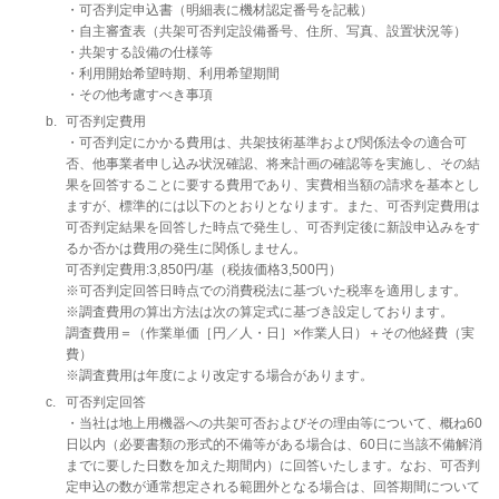
・可否判定申込書（明細表に機材認定番号を記載）
・自主審査表（共架可否判定設備番号、住所、写真、設置状況等）
・共架する設備の仕様等
・利用開始希望時期、利用希望期間
・その他考慮すべき事項
b.
可否判定費用
・可否判定にかかる費用は、共架技術基準および関係法令の適合可
否、他事業者申し込み状況確認、将来計画の確認等を実施し、その結
果を回答することに要する費用であり、実費相当額の請求を基本とし
ますが、標準的には以下のとおりとなります。また、可否判定費用は
可否判定結果を回答した時点で発生し、可否判定後に新設申込みをす
るか否かは費用の発生に関係しません。
可否判定費用:3,850円/基（税抜価格3,500円）
※可否判定回答日時点での消費税法に基づいた税率を適用します。
※調査費用の算出方法は次の算定式に基づき設定しております。
調査費用＝（作業単価［円／人・日］×作業人日）＋その他経費（実
費）
※調査費用は年度により改定する場合があります。
c.
可否判定回答
・当社は地上用機器への共架可否およびその理由等について、概ね60
日以内（必要書類の形式的不備等がある場合は、60日に当該不備解消
までに要した日数を加えた期間内）に回答いたします。なお、可否判
定申込の数が通常想定される範囲外となる場合は、回答期間について