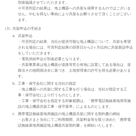
別途協議させていただきます。
※可否判定の結果は、地上機器への共架を保障するものではございま
せん。やむを得ない事由により共架をお断りさせて頂くことがござい
ます。
（3）
共架申込の手続き
a.
共架申込
・可否判定の結果、当社が提供可能な地上機器について、共架を希望
される場合には、可否判定結果の回答日から2ヶ月以内に共架新設申込
をしていただきます。
・電気供給申込が別途必要となります。
・共架事業者は地上機器が道路等官公有地に設置してある場合は、道
路法その他関係法令に基づき、土地管理者の許可を得る必要がありま
す。
b.
工事・保守会社に関する当社の指定
・地上機器への共架に関する工事を行う場合は、当社が指定する工
事・保守会社により行うものとします。
・工事・保守会社を指定する対象範囲は、「携帯電話無線基地局等施
設の地上機器共架工事・保守基準」によるものとします。
c.
携帯電話無線基地局施設の地上機器共架に関する契約書の締結
・お客さまと当社にてご利用期間、共架料金等を取り決めた「携帯電
話無線基地局施設地上機器共架契約書」を締結いたします。