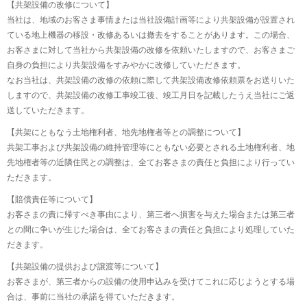
【共架設備の改修について】
当社は、地域のお客さま事情または当社設備計画等により共架設備が設置され
ている地上機器の移設・改修あるいは撤去をすることがあります。この場合、
お客さまに対して当社から共架設備の改修を依頼いたしますので、お客さまご
自身の負担により共架設備をすみやかに改修していただきます。
なお当社は、共架設備の改修の依頼に際して共架設備改修依頼票をお送りいた
しますので、共架設備の改修工事竣工後、竣工月日を記載したうえ当社にご返
送していただきます。
【共架にともなう土地権利者、地先地権者等との調整について】
共架工事および共架設備の維持管理等にともない必要とされる土地権利者、地
先地権者等の近隣住民との調整は、全てお客さまの責任と負担により行ってい
ただきます。
【賠償責任等について】
お客さまの責に帰すべき事由により、第三者へ損害を与えた場合または第三者
との間に争いが生じた場合は、全てお客さまの責任と負担により処理していた
だきます。
【共架設備の提供および譲渡等について】
お客さまが、第三者からの設備の使用申込みを受けてこれに応じようとする場
合は、事前に当社の承諾を得ていただきます。