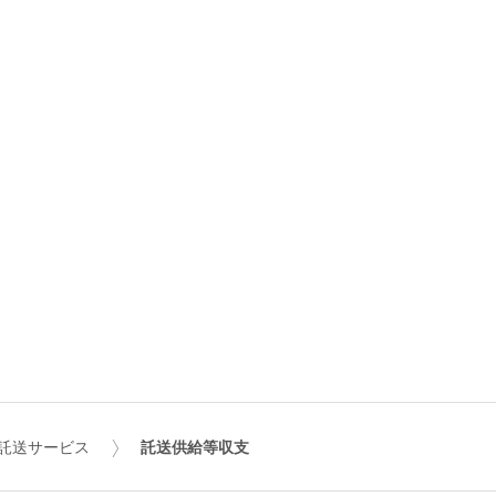
託送サービス
託送供給等収支