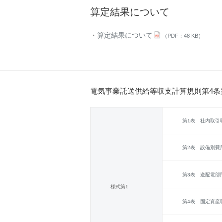
算定結果について
算定結果について
（PDF：48 KB）
電気事業託送供給等収支計算規則第4条
第1表 社内取引
第2表 設備別費
第3表 送配電部
様式第1
第4表 固定資産