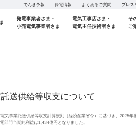
でんき予報
停電情報
よくあるご質問
プレス
発電事業者さま・
電気工事店さま・
そ
ま
小売電気事業者さま
電気主任技術者さま
ご
年度託送供給等収支について
び電気事業託送供給等収支計算規則（経済産業省令）に基づき、2025年
部門当期純利益は1,434億円となりました。