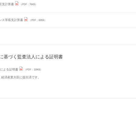
収支計算書
（PDF：76KB）
ンス等収支計算書
（PDF：82KB）
条に基づく監査法人による証明書
人による証明書
（PDF：119KB）
、経済産業大臣に提出済です。