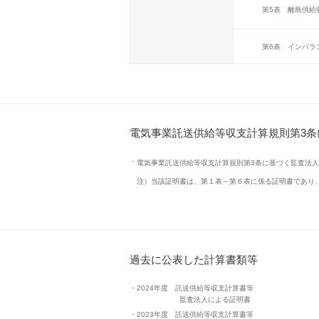
第5表 離島供給
第6表 インバラ
電気事業託送供給等収支計算規則第3
電気事業託送供給等収支計算規則第3条に基づく監査法
注）当該証明書は、第１表～第６表に係る証明書であり
過去に公表した計算書類等
2024年度 託送供給等収支計算書等
監査法人による証明書
2023年度 託送供給等収支計算書等