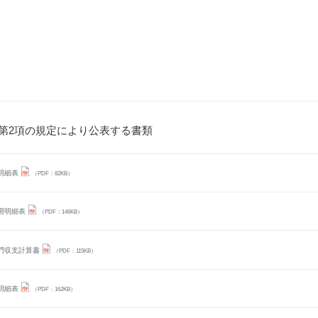
第2項の規定により公表する書類
明細表
（PDF：82KB）
用明細表
（PDF：146KB）
門収支計算書
（PDF：115KB）
明細表
（PDF：162KB）