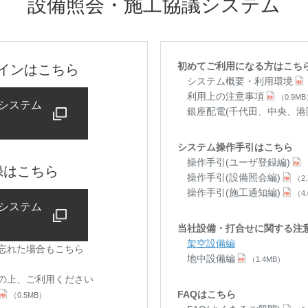
設備照会・施工協議システム
初めてご利用になる方はこち
インはこちら
システム概要・利用環境
利用上の注意事項
（0.9M
システム
銀座配電(千代田、中央、港
システム操作手引はこちら
操作手引(ユーザ登録編)
録はこちら
操作手引(設備照会編)
（2
操作手引(施工通知編)
（4
システム
当社設備・打合せに関する注
架空設備編
を忘れた場合もこちら
地中設備編
（1.4MB）
の上、ご利用ください
FAQはこちら
（0.5MB）