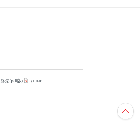
先(pdf版)
（1.7MB）