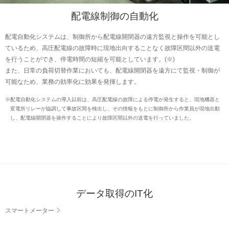
配電線制御の自動化
配電自動化システムは、制御所から配電線開閉器の遠方監視と操作を可能とし
ているため、高圧配電線の故障時に現地出向することなく故障区間以外の送電
を行うことができ、停電時間の短縮を可能としています。(※)
また、日常の負荷切替作業においても、配電線開閉器を遠方にて監視・制御が
可能なため、業務の効率化に効果を発揮します。
※
配電自動化システムの導入以前は、高圧配電線の故障による停電が発生すると、現地機器と
変電所リレーが協調して事故区間を検出し、その情報をもとに制御所から作業員が現地出動
し、配電線開閉器を操作することにより故障区間以外の送電を行っていました。
データ取得のIT化
スマートメーター