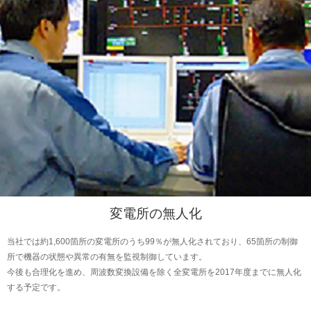
変電所の無人化
当社では約1,600箇所の変電所のうち99％が無人化されており、65箇所の制御
所で機器の状態や異常の有無を監視制御しています。
今後も合理化を進め、周波数変換設備を除く全変電所を2017年度までに無人化
する予定です。