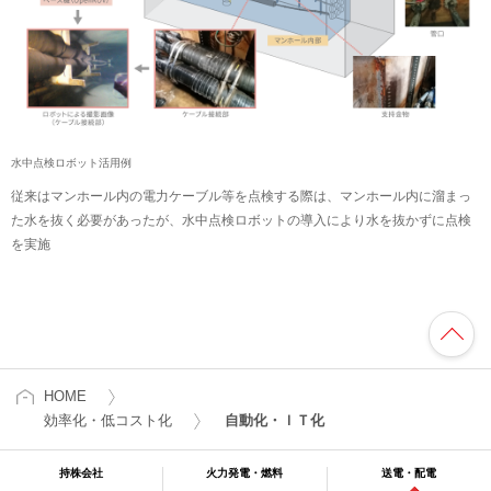
水中点検ロボット活用例
従来はマンホール内の電力ケーブル等を点検する際は、マンホール内に溜まっ
た水を抜く必要があったが、水中点検ロボットの導入により水を抜かずに点検
を実施
HOME
効率化・低コスト化
自動化・ＩＴ化
持株会社
火力発電・燃料
送電・配電