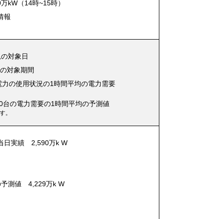
万kW（14時~15時）
情報
況の対象日
況の対象期間
電力の使用状況の1時間平均の電力需要
9:00台の電力需要の1時間平均の予測値
す。
当日実績 2,590万k W
の予測値 4,229万k W