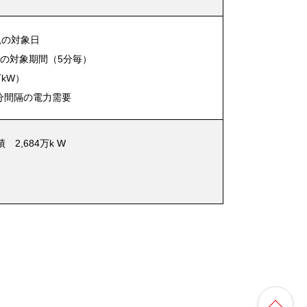
況の対象日
況の対象期間（5分毎）
kW）
分間隔の電力需要
 2,684万k W