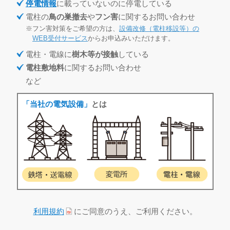
停電情報
に載っていないのに停電している
電柱の
鳥の巣撤去
や
フン害
に関するお問い合わせ
フン害対策をご希望の方は、
設備改修（電柱移設等）の
WEB受付サービス
からお申込みいただけます。
電柱・電線に
樹木等が接触
している
電柱敷地料
に関するお問い合わせ
など
「当社の電気設備」
とは
利用規約
にご同意のうえ、ご利用ください。