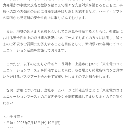
力発電所の事故の反省と教訓を踏まえて様々な安全対策を講じるとともに、事
故への対応力強化のために各種訓練を繰り返し実施するなど、ハード・ソフト
の両面から発電所の安全性向上に取り組んでおります。
また、地域の皆さまと直接お会いしてご意見を拝聴するとともに、発電所に
おける安全性向上の取り組み状況について一人でも多くの方々に説明し、皆さ
まのご不安やご質問にお答えすることを目的として、新潟県内の各所にてコミ
ュニケーション活動を実施しております。
このたび、以下のとおり小千谷市・長岡市・上越市において「東京電力コミ
ュニケーションブース」を開催するとともに、各会場より発電所構内をご見学
いただけるバスツアーも合わせて実施いたしますのでお知らせします。
なお、詳細については、当社ホームぺージに開催会場ごとに「東京電力コミ
ュニケーションブース」のご案内チラシを随時掲載してまいりますのでご覧く
ださい。
＜小千谷市＞
・日時：2026年7月18日(土),19日(日)