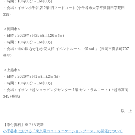
・時間：10時00分～16時00分
・会場：イオン小千谷店 2階 旧フードコート (小千谷市大字平沢新田字荒田
339)
＜長岡市＞
・日時：2026年7月25日(土),26日(日)
・時間：10時00分～16時00分
・会場：道の駅 ながおか花火館 イベントルーム「催-sai-」 (長岡市喜多町707
番地)
＜上越市＞
・日時：2026年8月1日(土),2日(日)
・時間：10時00分～16時00分
・会場：イオン上越ショッピングセンター 1階 セントラルコート (上越市富岡
3457番地)
以 上
【添付資料】※７/３更新
小千谷市における「東京電力コミュニケーションブース」の開催について