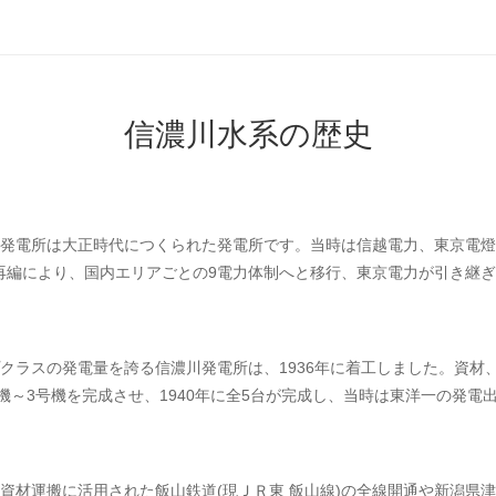
信濃川水系の歴史
発電所は大正時代につくられた発電所です。当時は信越電力、東京電燈
力再編により、国内エリアごとの9電力体制へと移行、東京電力が引き継
クラスの発電量を誇る信濃川発電所は、1936年に着工しました。資材
機～3号機を完成させ、1940年に全5台が完成し、当時は東洋一の発電
資材運搬に活用された飯山鉄道(現ＪＲ東 飯山線)の全線開通や新潟県