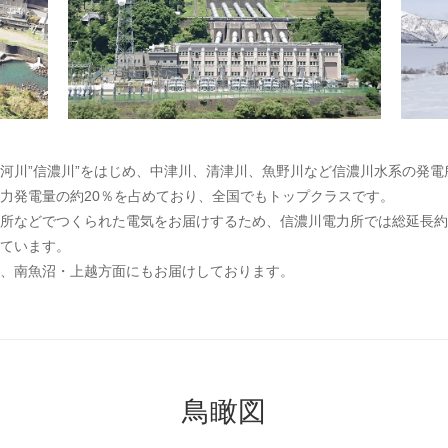
河川”信濃川”をはじめ、中津川、清津川、魚野川など信濃川水系の発
力発電量の約20％を占めており、全国でもトップクラスです。
などでつくられた電気をお届けするため、信濃川電力所では総延長約388
ています。
、南魚沼・上越方面にもお届けしております。
鳥瞰図