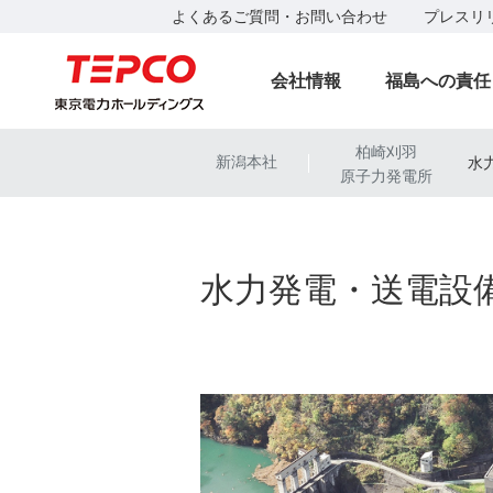
よくあるご質問・お問い合わせ
プレスリ
会社情報
福島への責任
柏崎刈羽
新潟本社
水
|
原子力発電所
水力発電・送電設