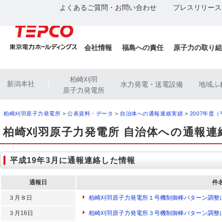
よくあるご質問・お問い合わせ
プレスリリース
会社情報
福島への責任
原子力の取り組
柏崎刈羽
新潟本社
水力発電・送電設備
地域ふ
|
原子力発電所
柏崎刈羽原子力発電所
>
公表資料・データ
>
自治体への通報連絡実績
>
2007年度
柏崎刈羽原子力発電所 自治体への通報連
平成19年3月に通報連絡した情報
通報日
件
３月８日
柏崎刈羽原子力発電所１号機制御棒パターン調整
３月16日
柏崎刈羽原子力発電所３号機制御棒パターン調整