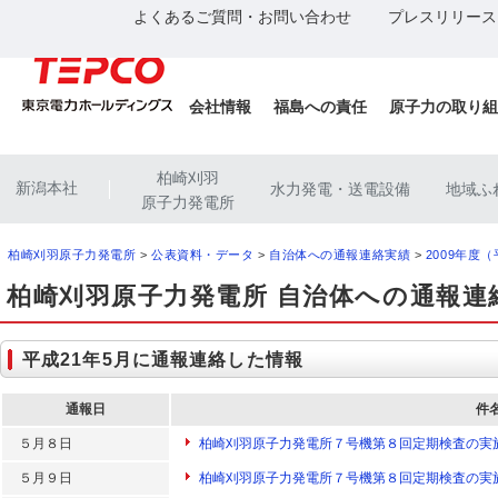
よくあるご質問・お問い合わせ
プレスリリース
会社情報
福島への責任
原子力の取り組
柏崎刈羽
新潟本社
水力発電・送電設備
地域ふ
|
原子力発電所
柏崎刈羽原子力発電所
>
公表資料・データ
>
自治体への通報連絡実績
>
2009年度
柏崎刈羽原子力発電所 自治体への通報連
平成21年5月に通報連絡した情報
通報日
件
５月８日
柏崎刈羽原子力発電所７号機第８回定期検査の実
５月９日
柏崎刈羽原子力発電所７号機第８回定期検査の実