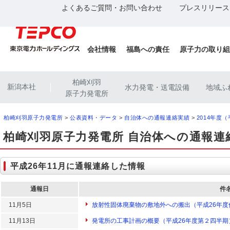
よくあるご質問・お問い合わせ
プレスリリース
会社情報
福島への責任
原子力の取り組
柏崎刈羽
新潟本社
水力発電・送電設備
地域ふ
|
原子力発電所
柏崎刈羽原子力発電所
>
公表資料・データ
>
自治体への通報連絡実績
>
2014年度
柏崎刈羽原子力発電所 自治体への通報連
平成26年11月に通報連絡した情報
通報日
件
11月5日
放射性固体廃棄物の敷地外への搬出（平成26年
11月13日
発電所の工事計画の概要（平成26年度第２四半期