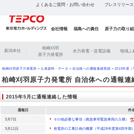
よくあるご質問・お問い合わせ
プレスリリース
会社情報
福島への責任
原子力の取り組
柏崎刈羽
新潟本社
水力発電・送電設備
地域ふ
|
原子力発電所
柏崎刈羽原子力発電所
>
公表資料・データ
>
自治体への通報連絡実績
>
2015年度
柏崎刈羽原子力発電所 自治体への通報連
2015年5月に通報連絡した情報
通報日
件
5月7日
その他必要な事項（救急車等緊急車両の入構）
5月11日
発電所の工事計画の概要（平成26年度第4四半期