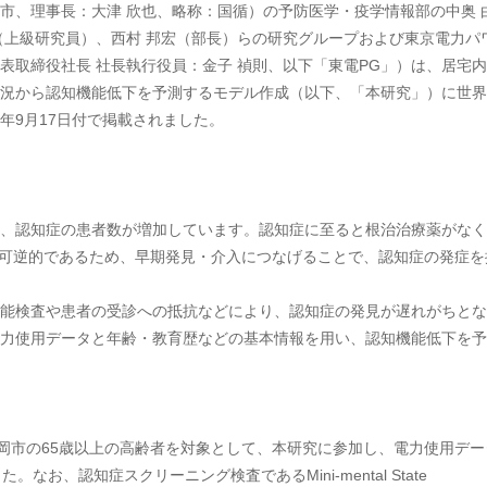
、理事長：大津 欣也、略称：国循）の予防医学・疫学情報部の中奥 
（上級研究員）、西村 邦宏（部長）らの研究グループおよび東京電力パ
表取締役社長 社長執行役員：金子 禎則、以下「東電PG」）は、居宅
況から認知機能低下を予測するモデル作成（以下、「本研究」）に世界
21年9月17日付で掲載されました。
、認知症の患者数が増加しています。認知症に至ると根治治療薬がなく
は可逆的であるため、早期発見・介入につなげることで、認知症の発症を
能検査や患者の受診への抵抗などにより、認知症の発見が遅れがちとな
力使用データと年齢・教育歴などの基本情報を用い、認知機能低下を予
県延岡市の65歳以上の高齢者を対象として、本研究に参加し、電力使用デー
お、認知症スクリーニング検査であるMini-mental State