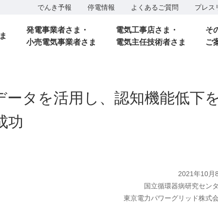
でんき予報
停電情報
よくあるご質問
プレス
発電事業者さま・
電気工事店さま・
そ
ま
小売電気事業者さま
電気主任技術者さま
ご
データを活用し、認知機能低下
成功
2021年10月
国立循環器病研究セン
東京電力パワーグリッド株式