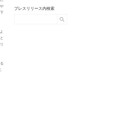
や
プレスリリース内検索
下
よ
と
リ
る
に