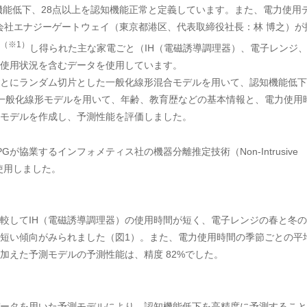
以下を認知機能低下、28点以上を認知機能正常と定義しています。また、電力使用
会社エナジーゲートウェイ（東京都港区、代表取締役社長：林 博之）が
（※1）
し得られた主な家電ごと（IH（電磁誘導調理器）、電子レンジ
使用状況を含むデータを使用しています。
とにランダム切片とした一般化線形混合モデルを用いて、認知機能低下
一般化線形モデルを用いて、年齢、教育歴などの基本情報と、電力使用
モデルを作成し、予測性能を評価しました。
協業するインフォメティス社の機器分離推定技術（Non-Intrusive
術を使用しました。
してIH（電磁誘導調理器）の使用時間が短く、電子レンジの春と冬の
短い傾向がみられました（図1）。また、電力使用時間の季節ごとの平
加えた予測モデルの予測性能は、精度 82%でした。
ータを用いた予測モデルにより、認知機能低下を高精度に予測すること