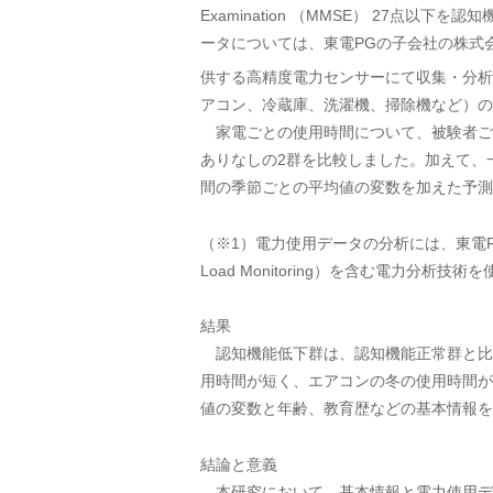
Examination （MMSE） 27点
ータについては、東電PGの子会社の株式
供する高精度電力センサーにて収集・分析
アコン、冷蔵庫、洗濯機、掃除機など）の
家電ごとの使用時間について、被験者ご
ありなしの2群を比較しました。加えて、
間の季節ごとの平均値の変数を加えた予測
（※1）電力使用データの分析には、東電PGが
Load Monitoring）を含む電力分析技
結果
認知機能低下群は、認知機能正常群と比較
用時間が短く、エアコンの冬の使用時間が
値の変数と年齢、教育歴などの基本情報を
結論と意義
本研究において、基本情報と電力使用デ