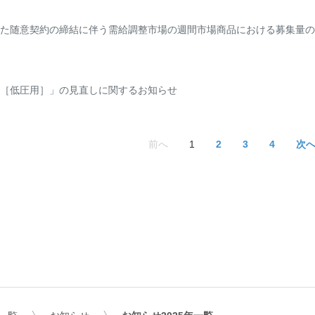
た随意契約の締結に伴う需給調整市場の週間市場商品における募集量の
［低圧用］」の見直しに関するお知らせ
前へ
1
2
3
4
次