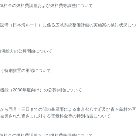
の電気料金の燃料費調整および燃料費等調整について
設備（日本海ルート）に係る広域系統整備計画の実施案の検討状況につ
追加供給力の公募開始について
う特別措置の承認について
機能（2030年度向け）の公募開始について
から同月十三日までの間の暴風雨による東京都八丈町及び青ヶ島村の区
被災された皆さまに対する電気料金等の特別措置について
の電気料金の燃料費調整および燃料費等調整について