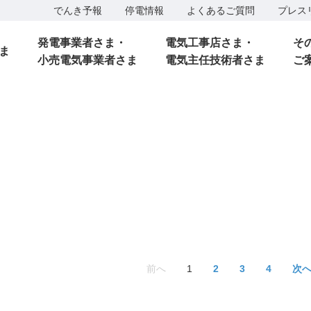
でんき予報
停電情報
よくあるご質問
プレス
発電事業者さま・
電気工事店さま・
そ
ま
小売電気事業者さま
電気主任技術者さま
ご
前へ
1
2
3
4
次