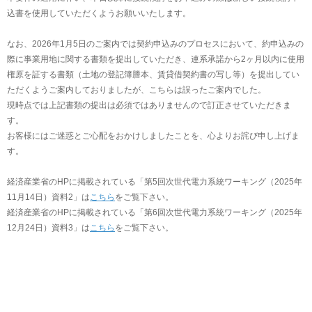
込書を使用していただくようお願いいたします。
なお、2026年1月5日のご案内では契約申込みのプロセスにおいて、約申込みの
際に事業用地に関する書類を提出していただき、連系承諾から2ヶ月以内に使用
権原を証する書類（土地の登記簿謄本、賃貸借契約書の写し等）を提出してい
ただくようご案内しておりましたが、こちらは誤ったご案内でした。
現時点では上記書類の提出は必須ではありませんので訂正させていただきま
す。
お客様にはご迷惑とご心配をおかけしましたことを、心よりお詫び申し上げま
す。
経済産業省のHPに掲載されている「第5回次世代電力系統ワーキング（2025年
11月14日）資料2」は
こちら
をご覧下さい。
経済産業省のHPに掲載されている「第6回次世代電力系統ワーキング（2025年
12月24日）資料3」は
こちら
をご覧下さい。