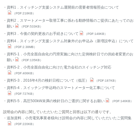
資料1．スイッチング支援システム運開前の需要者情報照会について
（PDF:218KB）
資料2．スマートメーター取替工事に係わる動静情報のご提供にあたってのお
願い
（PDF:533KB）
資料3．今後の契約更改のお手続きについて
（PDF:149KB）
資料4．スイッチング支援システム対象外のお申込み（新増設申込）について
（PDF:2.38MB）
資料5-1．小売全面自由化の円滑実施に向けた定例検針日での供給者変更のお
願い
（PDF:135KB）
資料5-2．小売全面自由化に向けた電力会社のスイッチング対応
（PDF:406KB）
資料5-3．2016年4月の検針日程について（低圧）
（PDF:187KB）
資料5-4．スイッチング申込時のスマートメーター化工事について
（PDF:727KB）
資料5-5．高圧500kW未満の検針日のご選択に関するお願い
（PDF:146KB）
説明会の内容に関していただいたご質問と回答は以下の通りです。
追加資料．小売電気事業者様向け説明会の内容に関していただいたご質問集
（PDF:220KB）