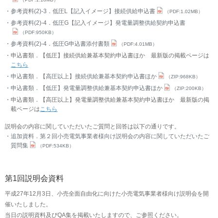
参考資料(2)-3．低圧L【記入イメージ】接続供給申込書
（PDF:1.02MB）
参考資料(2)-4．低圧G【記入イメージ】発電量調整供給契約申込書
（PDF:950KB）
参考資料(2)-4．低圧G申込書添付書類
（PDF:4.01MB）
申込書類．【低圧】接続供給兼基本契約申込書ほか 最新版の掲載ページは
こちら
申込書類．【高圧以上】接続供給兼基本契約申込書ほか
（ZIP:968KB）
申込書類．【低圧】発電量調整供給兼基本契約申込書ほか
（ZIP:200KB）
申込書類．【高圧以上】発電量調整供給兼基本契約申込書ほか 最新版の掲
載ページは
こちら
説明会の内容に関していただいたご質問と回答は以下の通りです。
追加資料．第２回小売電気事業者様向け説明会の内容に関していただいたご
質問集
（PDF:534KB）
第1回説明会資料
平成27年12月3日、小売全面自由化に向けた小売電気事業者様向け説明会を開
催いたしました。
当日の説明資料及びQA集を掲載いたしますので、ご参照ください。