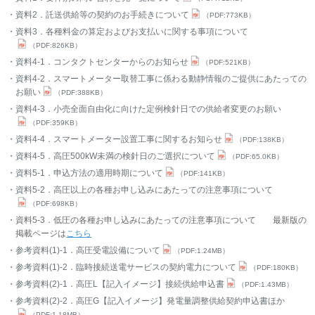
資料2．託送供給等の契約のお手続きについて
（PDF:773KB）
資料3．各種料金の算定およびお支払いに関する事項について
（PDF:826KB）
資料4-1．コンタクトセンターからのお知らせ
（PDF:521KB）
資料4-2．スマートメーター取替工事に係わる動静情報のご提供にあたっての
お願い
（PDF:388KB）
資料4-3．小売全面自由化に向けた定例検針日での供給者変更のお願い
（PDF:359KB）
資料4-4．スマートメーター設置工事に関するお知らせ
（PDF:138KB）
資料4-5．高圧500kW未満の検針日のご選択について
（PDF:65.0KB）
資料5-1．申込方法の適用時期について
（PDF:141KB）
資料5-2．高圧以上の各種お申し込みにあたっての注意事項について
（PDF:698KB）
資料5-3．低圧の各種お申し込みにあたっての注意事項について 最新版の
掲載ページは
こちら
参考資料(1)-1．高圧受電設備について
（PDF:1.24MB）
参考資料(1)-2．臨時接続送電サービスの契約電力について
（PDF:180KB）
参考資料(2)-1．高圧L【記入イメージ】接続供給申込書
（PDF:1.43MB）
参考資料(2)-2．高圧G【記入イメージ】発電量調整供給契約申込書ほか
（PDF:1.18MB）