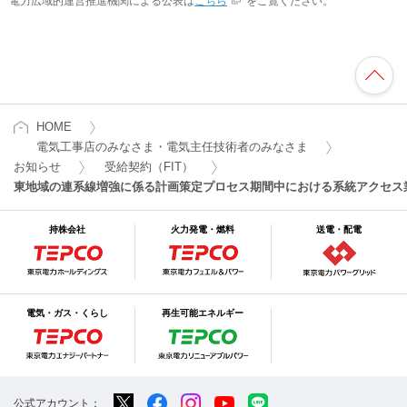
電力広域的運営推進機関による公表は
こちら
をご覧ください。
HOME
電気工事店のみなさま・電気主任技術者のみなさま
お知らせ
受給契約（FIT）
東地域の連系線増強に係る計画策定プロセス期間中における系統アクセス
持株会社
火力発電・燃料
送電・配電
電気・ガス・くらし
再生可能エネルギー
公式アカウント：