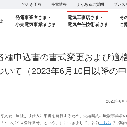
でんき予報
停電情報
よくあるご質問
プレス
発電事業者さま・
電気工事店さま・
そ
ま
小売電気事業者さま
電気主任技術者さま
ご
各種申込書の書式変更および適
いて（2023年6月10日以降の
2023年6月
制度導入後、当社より仕入明細書を発行するため、受給契約の既設事業者
「インボイス登録番号」という。）につきまして、以前
こちら
でご案内