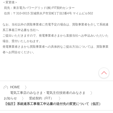
＜変更後＞
宛先：東京電力パワーグリッド(株) FIT契約センター
住所：〒310-0015 茨城県水戸市宮町1丁目2番4号 マイムビル502
なお、当社以外の買取事業者に売電予定の場合は、買取事業者を介して系統連
系工事着工申込書を当社へ
ご提出いただきますので、発電事業者さまから直接当社へお申込みいただいた
場合、受付いたしかねます。
発電事業者さまから買取事業者への具体的なご提出方法については、買取事業
者へお問合せください。
HOME
電気工事店のみなさま・電気主任技術者のみなさま
お知らせ
受給契約（FIT）
【低圧】系統連系工事着工申込書の送付先の変更について（低圧）