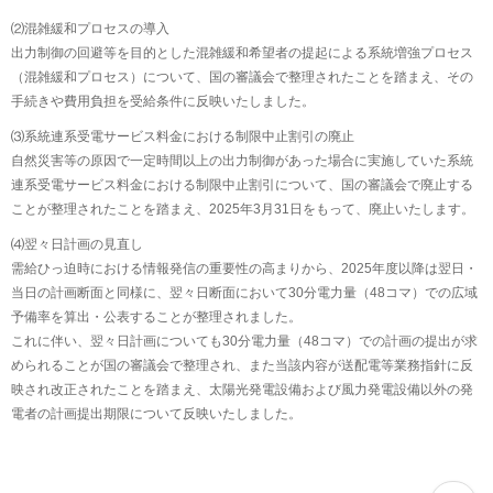
⑵混雑緩和プロセスの導入
出力制御の回避等を目的とした混雑緩和希望者の提起による系統増強プロセス
（混雑緩和プロセス）について、国の審議会で整理されたことを踏まえ、その
手続きや費用負担を受給条件に反映いたしました。
⑶系統連系受電サービス料金における制限中止割引の廃止
自然災害等の原因で一定時間以上の出力制御があった場合に実施していた系統
連系受電サービス料金における制限中止割引について、国の審議会で廃止する
ことが整理されたことを踏まえ、2025年3月31日をもって、廃止いたします。
⑷翌々日計画の見直し
需給ひっ迫時における情報発信の重要性の高まりから、2025年度以降は翌日・
当日の計画断面と同様に、翌々日断面において30分電力量（48コマ）での広域
予備率を算出・公表することが整理されました。
これに伴い、翌々日計画についても30分電力量（48コマ）での計画の提出が求
められることが国の審議会で整理され、また当該内容が送配電等業務指針に反
映され改正されたことを踏まえ、太陽光発電設備および風力発電設備以外の発
電者の計画提出期限について反映いたしました。