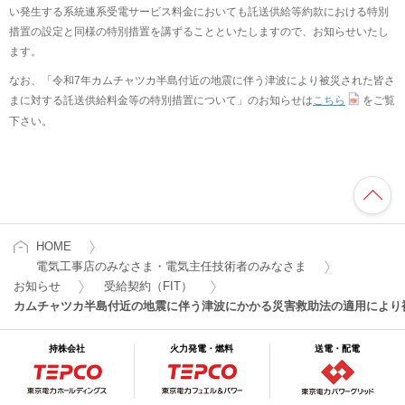
い発生する系統連系受電サービス料金においても託送供給等約款における特別
措置の設定と同様の特別措置を講ずることといたしますので、お知らせいたし
ます。
なお、「令和7年カムチャツカ半島付近の地震に伴う津波により被災された皆さ
まに対する託送供給料金等の特別措置について」のお知らせは
こちら
をご覧
下さい。
HOME
電気工事店のみなさま・電気主任技術者のみなさま
お知らせ
受給契約（FIT）
カムチャツカ半島付近の地震に伴う津波にかかる災害救助法の適用により
持株会社
火力発電・燃料
送電・配電