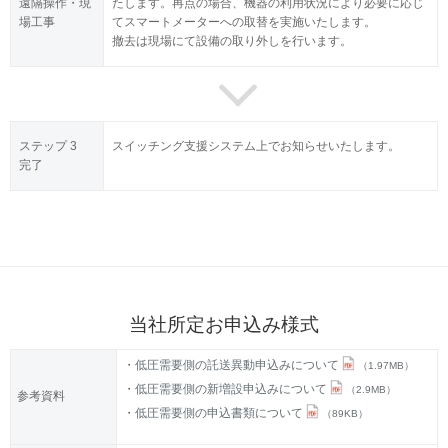
遠隔操作・現
たします。再点の場合、機器の利用状況により必要に応じ
場工事
てスマートメーターへの取替を実施いたします。
撤去は現場にて設備の取り外しを行います。
ステップ 3
スイッチング支援システム上でお知らせいたします。
完了
当社所定お申込み様式
低圧需要側の託送異動申込みについて
（1.97MB）
低圧需要側の新増設申込みについて
（2.9MB）
参考資料
低圧需要側の申込書類について
（89KB）