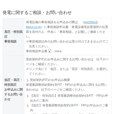
発電に関するご相談・お問い合わせ
発電設備の事前相談をお申込みの際は、（
pvchiba＠
tepco.co.jp
）に事前相談申込書・発電設備等設置場所の位置
高圧・特別高
図を添付の上、件名に「事前相談」と記載しご連絡くださ
圧
い。
事前相談
※
事前相談以外のお問い合わせは受け付けできませんのでご
注意ください。
事前相談申込書
（39KB）
受給契約(FIT)のお申込みに関するお問い合わせは、以下のペ
ージをご確認ください。
※
リンク先にて「低圧」または「高圧・特別高圧」を選択し
てください。
低圧・高圧・
受給契約(FIT)のお申込み概要
特別高圧
発電量調整供給契約(非FIT・FIP)のお申込みに関するお問い
お申込みに関
合わせは、以下のページをご確認ください。
するお問い合
【高圧・特別高圧】発電量調整供給契約(非FIT・FIP)お申
わせ
込みのご案内
【低圧】発電量調整供給契約(非FIT・FIP)お申込みのご案
内