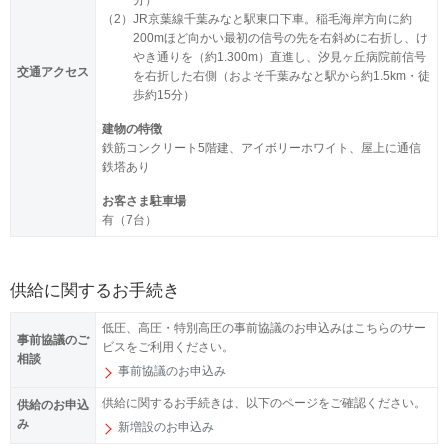
分）
（2）
JR京葉線千葉みなと駅東口下車。稲毛海岸方向に約
200mほど向かい最初の信号の先を右斜めに右折し、け
やき通りを（約1.300m）直進し、汐見ヶ丘病院前信号
交通アクセス
を右折した右側（およそ千葉みなと駅から約1.5km・徒
歩約15分）
建物の特徴
鉄筋コンクリート5階建、アイボリーホワイト、屋上に通信
鉄塔あり
お客さま駐車場
有（7台）
供給に関するお手続き
低圧、高圧・特別高圧の事前協議のお申込みはこちらのサー
事前協議のご
ビスをご利用ください。
相談
事前協議のお申込み
供給に関するお手続きは、以下のページをご確認ください。
供給のお申込
み
新増設のお申込み