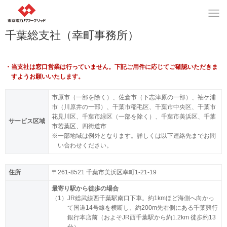
千葉総支社（幸町事務所）
当支社は窓口営業は行っていません。下記ご用件に応じてご確認いただきま
すようお願いいたします。
市原市（一部を除く）、佐倉市（下志津原の一部）、袖ケ浦
市（川原井の一部）、千葉市稲毛区、千葉市中央区、千葉市
花見川区、千葉市緑区（一部を除く）、千葉市美浜区、千葉
サービス区域
市若葉区、四街道市
※
一部地域は例外となります。詳しくは以下連絡先までお問
い合わせください。
住所
〒261-8521 千葉市美浜区幸町1-21-19
最寄り駅から徒歩の場合
（1）
JR総武線西千葉駅南口下車。約1kmほど海側へ向かっ
て国道14号線を横断し、約200m先右側にある千葉興行
銀行本店前（およそJR西千葉駅から約1.2km 徒歩約13