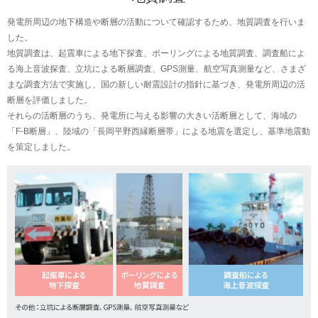
発電所周辺の地下構造や断層の活動について確認するため、地質調査を行いま
した。
地質調査は、起震車による地下探査、ボーリングによる地質調査、調査船によ
る海上音波探査、立坑による断層調査、GPS測量、航空写真測量など、さまざ
まな調査方法で実施し、国の新しい耐震設計の指針に基づき、発電所周辺の活
断層を評価しました。
それらの活断層のうち、発電所に与える影響の大きい活断層として、海域の
「F-B断層」、陸域の「長岡平野西縁断層帯」による地震を選定し、基準地震動
を策定しました。