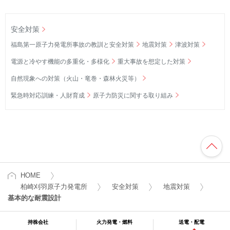
安全対策
福島第一原子力発電所事故の教訓と安全対策
地震対策
津波対策
電源と冷やす機能の多重化・多様化
重大事故を想定した対策
自然現象への対策（火山・竜巻・森林火災等）
緊急時対応訓練・人財育成
原子力防災に関する取り組み
HOME
柏崎刈羽原子力発電所
安全対策
地震対策
基本的な耐震設計
持株会社
火力発電・燃料
送電・配電