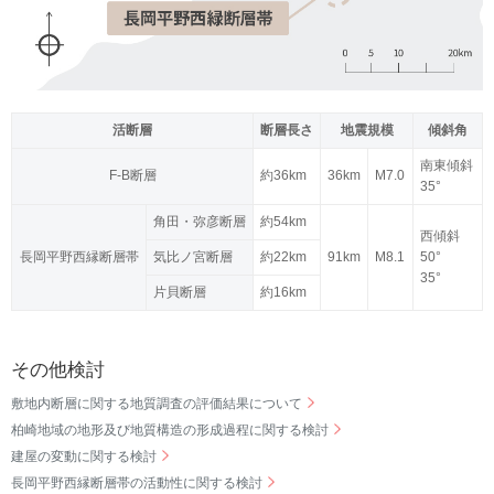
活断層
断層長さ
地震規模
傾斜角
南東傾斜
F-B断層
約36km
36km
M7.0
35°
角田・弥彦断層
約54km
西傾斜
長岡平野西縁断層帯
気比ノ宮断層
約22km
91km
M8.1
50°
35°
片貝断層
約16km
その他検討
敷地内断層に関する地質調査の評価結果について
柏崎地域の地形及び地質構造の形成過程に関する検討
建屋の変動に関する検討
長岡平野西縁断層帯の活動性に関する検討