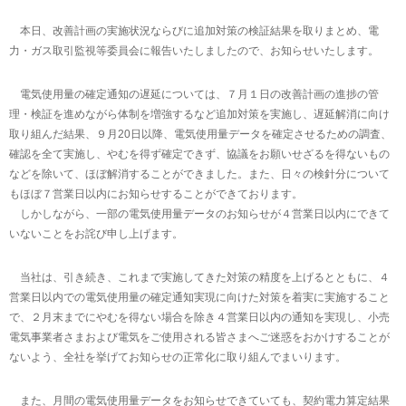
本日、改善計画の実施状況ならびに追加対策の検証結果を取りまとめ、電
力・ガス取引監視等委員会に報告いたしましたので、お知らせいたします。
電気使用量の確定通知の遅延については、７月１日の改善計画の進捗の管
理・検証を進めながら体制を増強するなど追加対策を実施し、遅延解消に向け
取り組んだ結果、９月20日以降、電気使用量データを確定させるための調査、
確認を全て実施し、やむを得ず確定できず、協議をお願いせざるを得ないもの
などを除いて、ほぼ解消することができました。また、日々の検針分について
もほぼ７営業日以内にお知らせすることができております。
しかしながら、一部の電気使用量データのお知らせが４営業日以内にできて
いないことをお詫び申し上げます。
当社は、引き続き、これまで実施してきた対策の精度を上げるとともに、４
営業日以内での電気使用量の確定通知実現に向けた対策を着実に実施すること
で、２月末までにやむを得ない場合を除き４営業日以内の通知を実現し、小売
電気事業者さまおよび電気をご使用される皆さまへご迷惑をおかけすることが
ないよう、全社を挙げてお知らせの正常化に取り組んでまいります。
また、月間の電気使用量データをお知らせできていても、契約電力算定結果